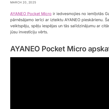
MARCH 20, 2025
AYANEO Pocket Micro
ir iedvesmojies no iemīļotās 
pārnēsājamo ierīci ar izteiktu AYANEO pieskārienu. 
veiktspēju, spēļu iespējas un tās salīdzinājumu ar cit
jūsu investīciju vērts.
AYANEO Pocket Micro apska