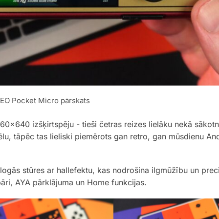
EO Pocket Micro pārskats
960×640 izšķirtspēju - tieši četras reizes lielāku nekā sāk
lu, tāpēc tas lieliski piemērots gan retro, gan mūsdienu An
logās stūres ar hallefektu, kas nodrošina ilgmūžību un preciz
āri, AYA pārklājuma un Home funkcijas.