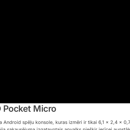
 Pocket Micro
va Android spēļu konsole, kuras izmēri ir tikai 6,1 x 2,4 x 0,
ija sakausējuma izgatavotais apvalks piešķir ierīcei augstāk