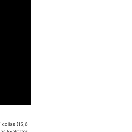
7 collas (15,6
ās kvalitātes