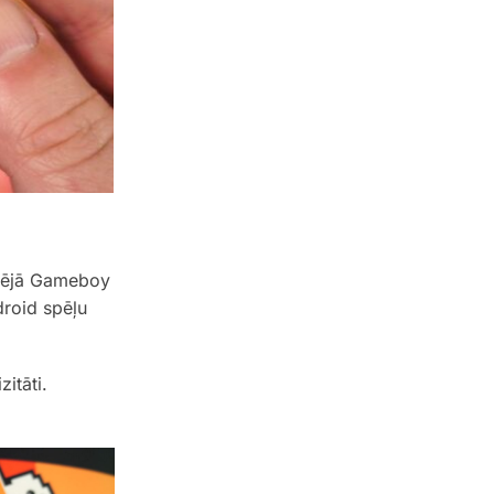
otnējā Gameboy
droid spēļu
itāti.