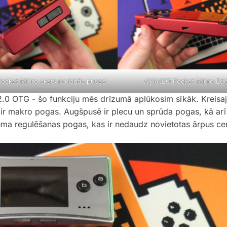
cket Micro skats no labās puses
AYANEO Pocket Micro Ed
2.0 OTG - šo funkciju mēs drīzumā aplūkosim sīkāk. Kreisa
ē ir makro pogas. Augšpusē ir plecu un sprūda pogas, kā arī
uma regulēšanas pogas, kas ir nedaudz novietotas ārpus cen