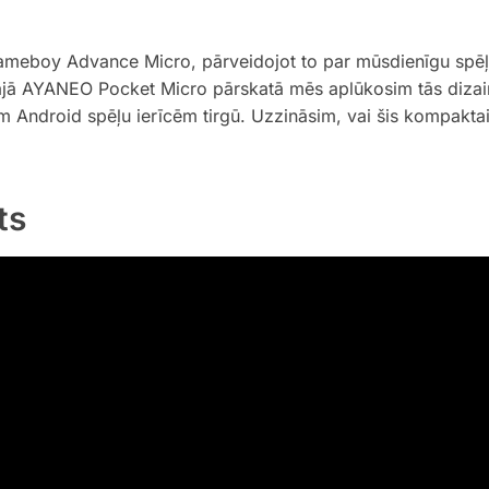
Gameboy Advance Micro, pārveidojot to par mūsdienīgu spē
Šajā AYANEO Pocket Micro pārskatā mēs aplūkosim tās dizai
ām Android spēļu ierīcēm tirgū. Uzzināsim, vai šis kompaktai
ts