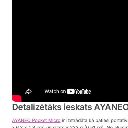
Detalizētāks ieskats AYANEO
AYANEO Pocket Micro
ir izstrādāta kā patiesi portatī
x 6,3 x 1,8 cm) un svars ir 233 g (0,51 kg). No alumīn