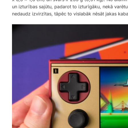
un izturības sajūtu, padarot to izturīgāku, nekā varētu 
nedaudz izvirzītas, tāpēc to vislabāk nēsāt jakas kab