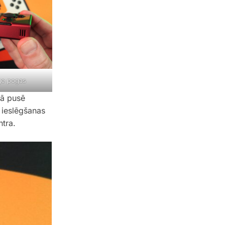
ge pogas
jā pusē
 ieslēgšanas
tra.