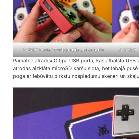
AYANEO Pocket Micro kreisās puses skats
AYANEO Po
Pamatnē atradīsi C tipa USB portu, kas atbalsta USB 
atrodas aizklāta microSD karšu slota, bet labajā pus
poga ar iebūvētu pirkstu nospiedumu skeneri un skaļ