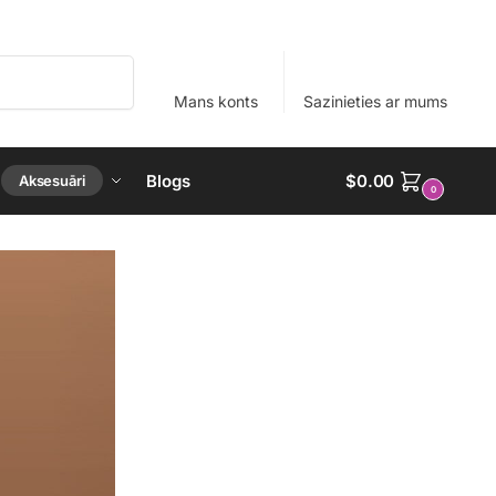
Meklēšana
Mans konts
Sazinieties ar mums
Blogs
$
0.00
Aksesuāri
0