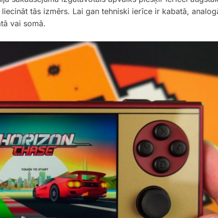
liecināt tās izmērs. Lai gan tehniski ierīce ir kabatā, analog
atā vai somā.