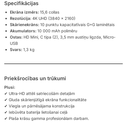
Specifikācijas
Ekrāna izmērs:
15,6 collas
Rezolūcija:
4K UHD (3840 x 2160)
Skārienekrāns:
10 punktu kapacitatīvais G+G laminētais
Akumulators:
10 000 mAh polimēru
Ostas:
HD Mini, C tipa (2), 3,5 mm austiņu ligzda, Micro-
USB
Svars:
1,3 kg
Priekšrocības un trūkumi
Plusi:
✔ Ultra-HD attēli satriecošām detaļām
✔ Gluda skārienjūtīgā ekrāna funkcionalitāte
✔ Viegla un pārnēsājama konstrukcija
✔ Iebūvēta baterija lietošanai ceļā
✔ Plaša krāsu gamma profesionālam darbam.