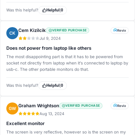
Was this helpful?
Helpful
|
0
Cem Kizilcik
VERIFIED PURCHASE
Revix
CK
Jul 9, 2024
Does not power from laptop like others
The most disappointing part is that it has to be powered from
socket not directly from laptop when it’s connected to laptop by
usb-c. The other portable monitors do that.
Was this helpful?
Helpful
|
0
Graham Wrightson
VERIFIED PURCHASE
Revix
GW
Aug 13, 2024
Excellent monitor
The screen is very reflective, however so is the screen on my