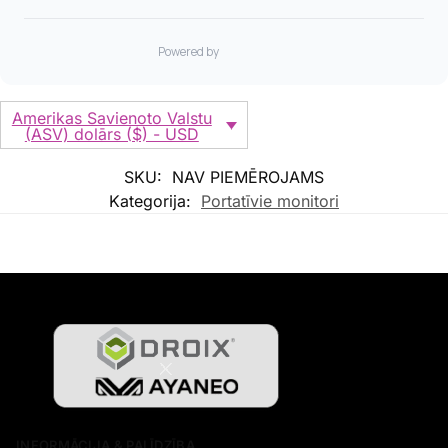
Amerikas Savienoto Valstu
(ASV) dolārs ($) - USD
SKU:
NAV PIEMĒROJAMS
Kategorija:
Portatīvie monitori
INFORMĀCIJA & PALĪDZĪBA