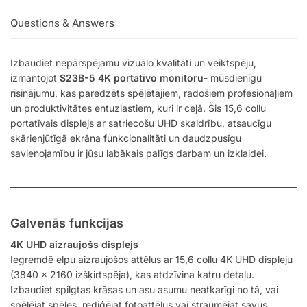
Questions & Answers
Izbaudiet nepārspējamu vizuālo kvalitāti un veiktspēju,
izmantojot
S23B-5 4K portatīvo monitoru
- mūsdienīgu
risinājumu, kas paredzēts spēlētājiem, radošiem profesionāļiem
un produktivitātes entuziastiem, kuri ir ceļā. Šis 15,6 collu
portatīvais displejs ar satriecošu UHD skaidrību, atsaucīgu
skārienjūtīgā ekrāna funkcionalitāti un daudzpusīgu
savienojamību ir jūsu labākais palīgs darbam un izklaidei.
Galvenās funkcijas
4K UHD aizraujošs displejs
Iegremdē elpu aizraujošos attēlus ar 15,6 collu 4K UHD displeju
(3840 x 2160 izšķirtspēja), kas atdzīvina katru detaļu.
Izbaudiet spilgtas krāsas un asu asumu neatkarīgi no tā, vai
spēlējat spēles, rediģējat fotoattēlus vai straumējat savus