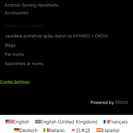
Android Gaming Handhelds
Accessories
VAIRĀK AR AYANEO
Jaunākie portatīvie spēļu datori no AYANEO x DROIX
Blogs
Par mums
Sazinieties ar mums
Cookie Settings
Powered by
DROIX
English
English (United Kingdom)
Français
Deutsch
Italiano
日本語
Español