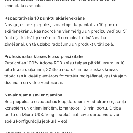
iecienītākos seriālus.
Kapacitatīvais 10 punktu skārienekrāns
Navigējiet bez piepūles, izmantojot kapacitatīvo 10 punktu
skārienekrānu, kas nodrošina vienmērīgu un precīzu vadību. Šī
funkcija ir ideāli piemērota tālummaiņai, ritināšanai un
zīmēšanai, un tā uzlabo radošumu un produktivitāti ceļā.
Profesionālas klases krāsu precizitāte
Pateicoties 100% Adobe RGB krāsu telpas pārklājumam un 10
bitu krāsu dziļumam, S23B-5 nodrošina reālistiskas krāsas,
tāpēc tas ir ideāli piemērots fotoattēlu rediģēšanai, grafiskajam
dizainam un video veidošanai.
Nevainojama savienojamība
Bez piepūles pieslēdzieties klēpjdatoriem, viedtālruņiem, spēļu
konsolēm un citiem ierīcēm, izmantojot HD mini portu, C tipa
portu un Micro-USB. Viegli paplašiniet savu darba vietu vai
spēļu konfigurāciju jebkurā vietā.