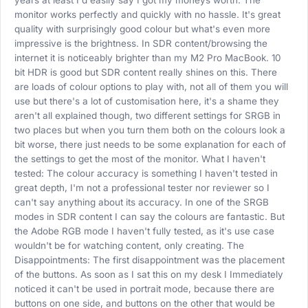
monitor works perfectly and quickly with no hassle. It's great
quality with surprisingly good colour but what's even more
impressive is the brightness. In SDR content/browsing the
internet it is noticeably brighter than my M2 Pro MacBook. 10
bit HDR is good but SDR content really shines on this. There
are loads of colour options to play with, not all of them you will
use but there's a lot of customisation here, it's a shame they
aren't all explained though, two different settings for SRGB in
two places but when you turn them both on the colours look a
bit worse, there just needs to be some explanation for each of
the settings to get the most of the monitor. What I haven't
tested: The colour accuracy is something I haven't tested in
great depth, I'm not a professional tester nor reviewer so I
can't say anything about its accuracy. In one of the SRGB
modes in SDR content I can say the colours are fantastic. But
the Adobe RGB mode I haven't fully tested, as it's use case
wouldn't be for watching content, only creating. The
Disappointments: The first disappointment was the placement
of the buttons. As soon as I sat this on my desk I Immediately
noticed it can't be used in portrait mode, because there are
buttons on one side, and buttons on the other that would be