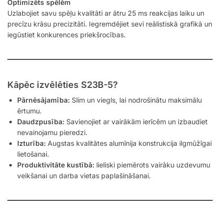
Optimizēts spēlēm
Uzlabojiet savu spēļu kvalitāti ar ātru 25 ms reakcijas laiku un
precīzu krāsu precizitāti. Iegremdējiet sevi reālistiskā grafikā un
iegūstiet konkurences priekšrocības.
Kāpēc izvēlēties S23B-5?
Pārnēsājamība:
Slim un viegls, lai nodrošinātu maksimālu
ērtumu.
Daudzpusība:
Savienojiet ar vairākām ierīcēm un izbaudiet
nevainojamu pieredzi.
Izturība:
Augstas kvalitātes alumīnija konstrukcija ilgmūžīgai
lietošanai.
Produktivitāte kustībā:
lieliski piemērots vairāku uzdevumu
veikšanai un darba vietas paplašināšanai.