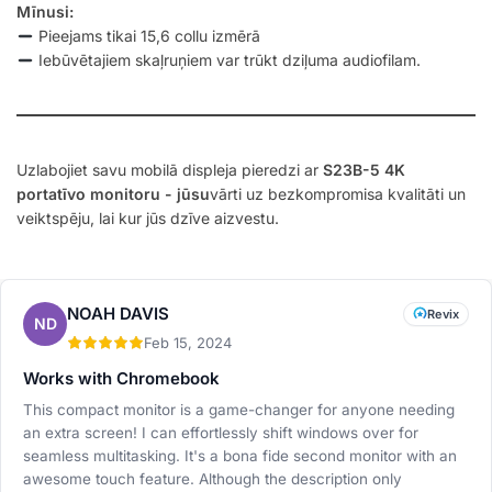
Mīnusi:
Pieejams tikai 15,6 collu izmērā
Iebūvētajiem skaļruņiem var trūkt dziļuma audiofilam.
Uzlabojiet savu mobilā displeja pieredzi ar
S23B-5 4K
portatīvo monitoru - jūsu
vārti uz bezkompromisa kvalitāti un
veiktspēju, lai kur jūs dzīve aizvestu.
NOAH DAVIS
Revix
ND
Feb 15, 2024
Works with Chromebook
This compact monitor is a game-changer for anyone needing
an extra screen! I can effortlessly shift windows over for
seamless multitasking. It's a bona fide second monitor with an
awesome touch feature. Although the description only