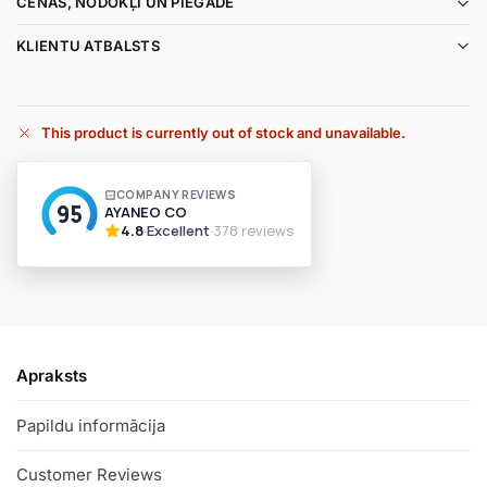
CENAS, NODOKĻI UN PIEGĀDE
KLIENTU ATBALSTS
This product is currently out of stock and unavailable.
A
l
t
e
r
n
a
t
i
v
Apraksts
e
:
Papildu informācija
Customer Reviews