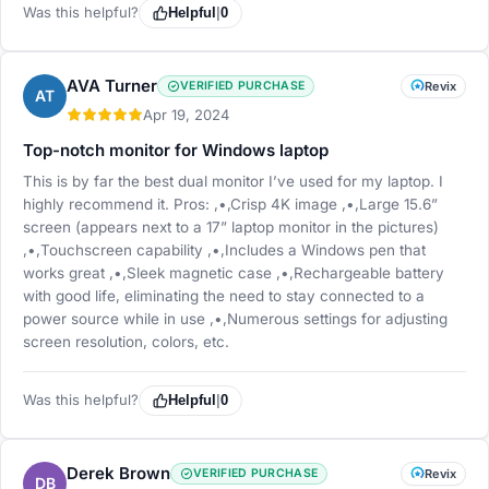
Was this helpful?
Helpful
|
0
AVA Turner
VERIFIED PURCHASE
Revix
AT
Apr 19, 2024
Top-notch monitor for Windows laptop
This is by far the best dual monitor I’ve used for my laptop. I
highly recommend it. Pros: ,•,Crisp 4K image ,•,Large 15.6”
screen (appears next to a 17” laptop monitor in the pictures)
,•,Touchscreen capability ,•,Includes a Windows pen that
works great ,•,Sleek magnetic case ,•,Rechargeable battery
with good life, eliminating the need to stay connected to a
power source while in use ,•,Numerous settings for adjusting
screen resolution, colors, etc.
Was this helpful?
Helpful
|
0
Derek Brown
VERIFIED PURCHASE
Revix
DB