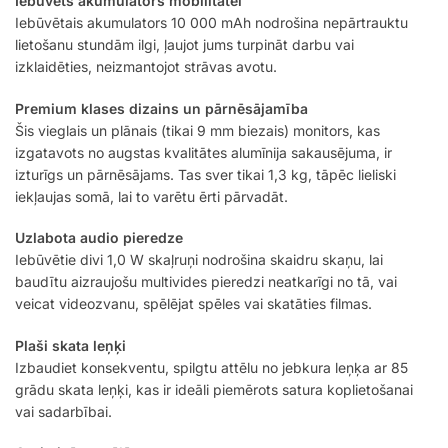
Iebūvēts akumulators mobilitātei
Iebūvētais akumulators 10 000 mAh nodrošina nepārtrauktu
lietošanu stundām ilgi, ļaujot jums turpināt darbu vai
izklaidēties, neizmantojot strāvas avotu.
Premium klases dizains un pārnēsājamība
Šis vieglais un plānais (tikai 9 mm biezais) monitors, kas
izgatavots no augstas kvalitātes alumīnija sakausējuma, ir
izturīgs un pārnēsājams. Tas sver tikai 1,3 kg, tāpēc lieliski
iekļaujas somā, lai to varētu ērti pārvadāt.
Uzlabota audio pieredze
Iebūvētie divi 1,0 W skaļruņi nodrošina skaidru skaņu, lai
baudītu aizraujošu multivides pieredzi neatkarīgi no tā, vai
veicat videozvanu, spēlējat spēles vai skatāties filmas.
Plaši skata leņķi
Izbaudiet konsekventu, spilgtu attēlu no jebkura leņķa ar 85
grādu skata leņķi, kas ir ideāli piemērots satura koplietošanai
vai sadarbībai.