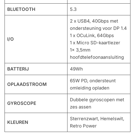
BLUETOOTH
5.3
2 x USB4, 40Gbps met
ondersteuning voor DP 1.4
1 x OCuLink, 64Gbps
I/O
1 x Micro SD-kaartlezer
1x 3,5mm
hoofdtelefoonaansluiting
BATTERIJ
49Wh
65W PD, ondersteunt
OPLAADSTROOM
omleiding opladen
Dubbele gyroscopen met
GYROSCOPE
zes assen
Sterrenzwart, Hemelswit,
KLEUREN
Retro Power