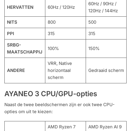
60Hz / 90Hz /
HERVATTEN
60Hz / 120Hz
120Hz / 144Hz
NITS
800
500
PPI
315
315
SRBG-
100%
150%
MAATSCHAPPIJ
VRR, Native
ANDERE
horizontaal
Gedraaid scherm
scherm
AYANEO 3 CPU/GPU-opties
Naast de twee beeldschermen zijn er ook twee CPU-
opties om uit te kiezen:
AMD Ryzen 7
AMD Ryzen AI 9