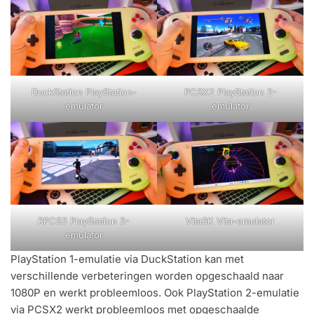
DuckStation PlayStation-
PCSX2 PlayStation 2-
emulator
emulator
RPCS3 PlayStation 3-
Vita3K Vita-emulator
emulator
PlayStation 1-emulatie via DuckStation kan met
verschillende verbeteringen worden opgeschaald naar
1080P en werkt probleemloos. Ook PlayStation 2-emulatie
via PCSX2 werkt probleemloos met opgeschaalde