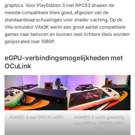
graphics. Voor PlayStation 3 met RPCS3 draaien de
meeste compatibele titels goed, afgezien van de
standaardwaarschuwingen voor shader caching. Op de
Vita-emulator Vita3K werkt een groot aantal compatibele
games naar behoren en kunnen veel lichtere titels worden
geüpscaled naar 1080P.
eGPU-verbindingsmogelijkheden met
OCuLink
AYANEO 3 met GPD G1 eGPU
AYANEO 3 werkt geweldig
met GPD en ONEXPLAYER
eGPU’s