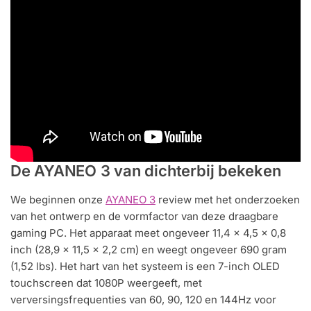
De AYANEO 3 van dichterbij bekeken
We beginnen onze
AYANEO 3
review met het onderzoeken
van het ontwerp en de vormfactor van deze draagbare
gaming PC. Het apparaat meet ongeveer 11,4 x 4,5 x 0,8
inch (28,9 x 11,5 x 2,2 cm) en weegt ongeveer 690 gram
(1,52 lbs). Het hart van het systeem is een 7-inch OLED
touchscreen dat 1080P weergeeft, met
verversingsfrequenties van 60, 90, 120 en 144Hz voor