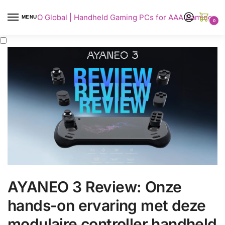
AYANEO Global | Handheld Gaming PCs for AAA Gaming
MENU
0
AYANEO 3 Review: Onze
hands-on ervaring met deze
modulaire controller handheld