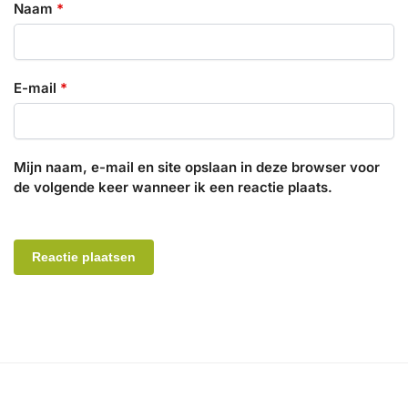
Naam
*
E-mail
*
Mijn naam, e-mail en site opslaan in deze browser voor
de volgende keer wanneer ik een reactie plaats.
A
l
t
e
r
n
a