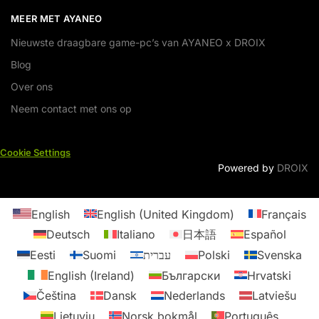
MEER MET AYANEO
Nieuwste draagbare game-pc’s van AYANEO x DROIX
Blog
Over ons
Neem contact met ons op
Cookie Settings
Powered by
DROIX
English
English (United Kingdom)
Français
Deutsch
Italiano
日本語
Español
Eesti
Suomi
עברית
Polski
Svenska
English (Ireland)
Български
Hrvatski
Čeština
Dansk
Nederlands
Latviešu
Lietuvių
Norsk bokmål
Português