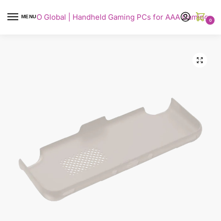
AYANEO Global | Handheld Gaming PCs for AAA Gaming
MENU
0