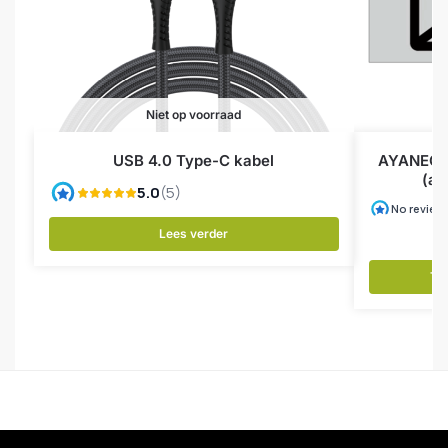
Niet op voorraad
USB 4.0 Type-C kabel
AYANEO P
(al
Lees verder
To