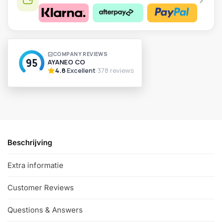
A
l
t
e
r
n
a
t
i
v
Beschrijving
e
:
Extra informatie
Customer Reviews
Questions & Answers