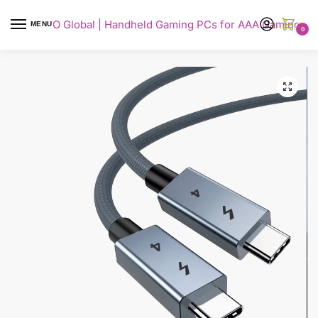
AYANEO Global | Handheld Gaming PCs for AAA Gaming
MENU
0