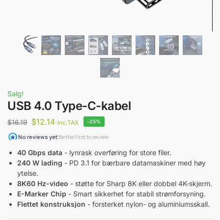
Salg!
USB 4.0 Type-C-kabel
$
12.14
$
16.19
-25%
inc.TAX
40 Gbps data
- lynrask overføring for store filer.
240 W lading
- PD 3.1 for bærbare datamaskiner med høy
ytelse.
8K60 Hz-video
- støtte for Sharp 8K eller dobbel 4K-skjerm.
E-Marker Chip
- Smart sikkerhet for stabil strømforsyning.
Flettet konstruksjon
- forsterket nylon- og aluminiumsskall.