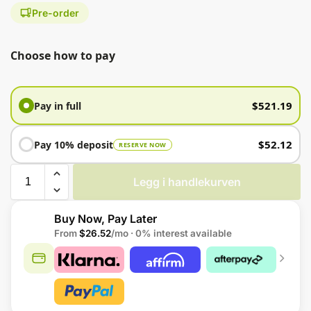
Pre-order
Choose how to pay
$
521.19
Pay in full
$
52.12
Pay 10% deposit
RESERVE NOW
Legg i handlekurven
Buy Now, Pay Later
From
$26.52
/mo · 0% interest available