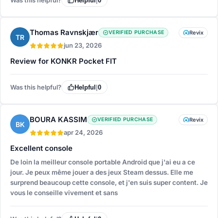
Helpful
|
0
Thomas Ravnskjær
VERIFIED PURCHASE
Revix
TR
jun 23, 2026
Review for KONKR Pocket FIT
Was this helpful?
Helpful
|
0
BOURA KASSIM
VERIFIED PURCHASE
Revix
BK
apr 24, 2026
Excellent console
De loin la meilleur console portable Android que j'ai eu a ce
jour. Je peux même jouer a des jeux Steam dessus. Elle me
surprend beaucoup cette console, et j'en suis super content. Je
vous le conseille vivement et sans