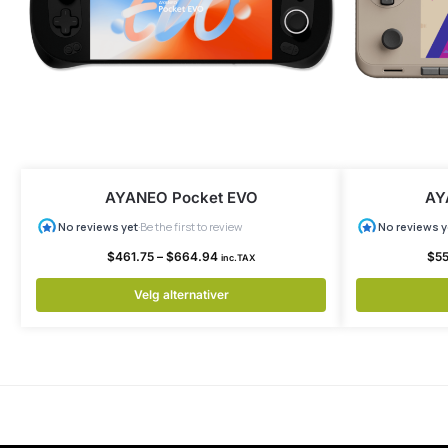
AYANEO Pocket EVO
AY
$
461.75
–
$
664.94
$
5
inc.TAX
Velg alternativer