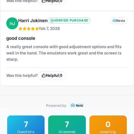
Was this helpful?
Helpful
|
0
Harri Jokinen
VERIFIED PURCHASE
Revix
HJ
feb 7, 2026
good console
A really great console with good adjustment options and fits
well in the hand. The emulators work great and the screen is
sharp.
Was this helpful?
Helpful
|
0
Powered by