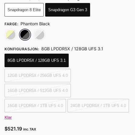
Snapdragon 8 Elite
Snapdragon G3 Gen 3
Phantom Black
FARGE
:
Dragon Yellow
Phantom Black
Snow White
8GB LPDDR5X / 128GB UFS 3.1
KONFIGURASJON
:
8GB LPDDR5X / 128GB UFS 3.1
12GB LPDDR5X / 256GB UFS 4.0
16GB LPDDR5X / 512GB UFS 4.0
16GB LPDDR5X / 1TB UFS 4.0
24GB LPDDR5X / 1TB UFS 4.0
Klar
$
521.19
inc.TAX