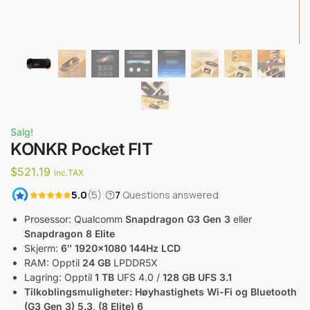
Salg!
KONKR Pocket FIT
$
521.19
inc.TAX
Prosessor: Qualcomm
Snapdragon G3 Gen 3
eller
Snapdragon 8 Elite
Skjerm:
6″ 1920×1080 144Hz LCD
RAM: Opptil
24 GB
LPDDR5X
Lagring: Opptil
1 TB
UFS 4.0 /
128 GB UFS 3.1
Tilkoblingsmuligheter: Høyhastighets Wi-Fi og Bluetooth
(G3 Gen 3) 5.3, (8 Elite) 6