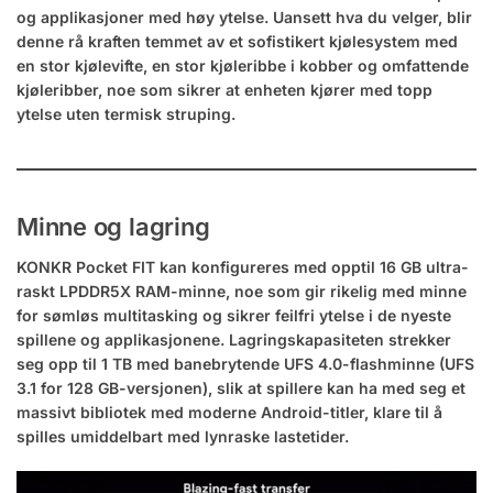
og applikasjoner med høy ytelse. Uansett hva du velger, blir
denne rå kraften temmet av et sofistikert kjølesystem med
en stor kjølevifte, en stor kjøleribbe i kobber og omfattende
kjøleribber, noe som sikrer at enheten kjører med topp
ytelse uten termisk struping.
Minne og lagring
KONKR Pocket FIT kan konfigureres med opptil 16 GB ultra-
raskt LPDDR5X RAM-minne, noe som gir rikelig med minne
for sømløs multitasking og sikrer feilfri ytelse i de nyeste
spillene og applikasjonene. Lagringskapasiteten strekker
seg opp til 1 TB med banebrytende UFS 4.0-flashminne (UFS
3.1 for 128 GB-versjonen), slik at spillere kan ha med seg et
massivt bibliotek med moderne Android-titler, klare til å
spilles umiddelbart med lynraske lastetider.