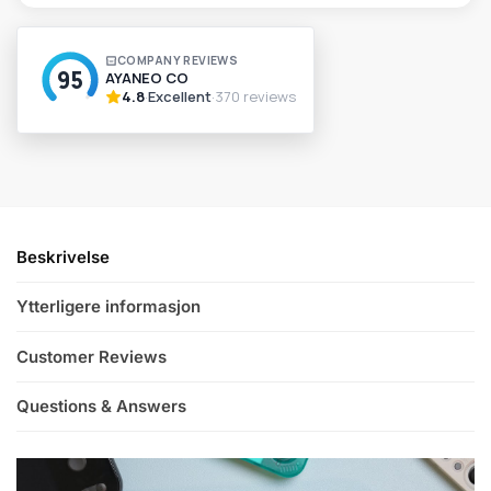
A
l
t
e
r
n
a
t
i
v
Beskrivelse
e
:
Ytterligere informasjon
Customer Reviews
Questions & Answers