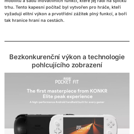
mobilitu a sadu inovativních funkcí, které jej řadí na špičku
trhu. Tento kapesní počítač byl vytvořen pro hráče, kteří
vyžadují elitní výkon a prvotřídní zážitek plný funkcí, a boří
tak hranice hraní na cestách.
Bezkonkurenční výkon a technologie
pohlcujícího zobrazení