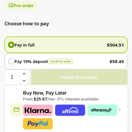
Pre-order
Choose how to pay
$
504.51
Pay in full
$
50.45
Pay 10% deposit
RESERVE NOW
Přidat do košíku
Buy Now, Pay Later
From
$25.67
/mo · 0% interest available