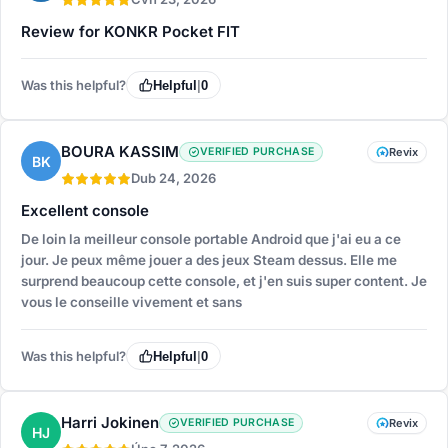
Review for KONKR Pocket FIT
Was this helpful?
Helpful
|
0
BOURA KASSIM
VERIFIED PURCHASE
Revix
BK
Dub 24, 2026
Excellent console
De loin la meilleur console portable Android que j'ai eu a ce
jour. Je peux même jouer a des jeux Steam dessus. Elle me
surprend beaucoup cette console, et j'en suis super content. Je
vous le conseille vivement et sans
Was this helpful?
Helpful
|
0
Harri Jokinen
VERIFIED PURCHASE
Revix
HJ