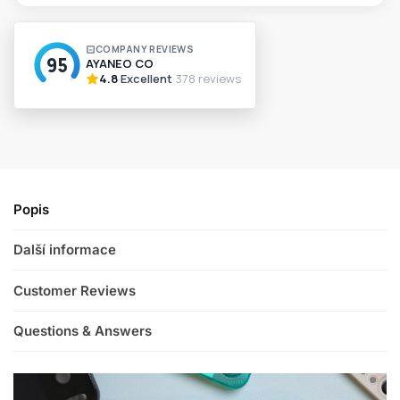
A
l
t
e
r
n
a
t
i
v
Popis
e
:
Další informace
Customer Reviews
Questions & Answers