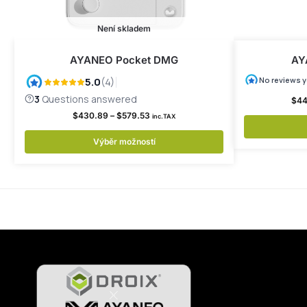
Není skladem
AYANEO Pocket DMG
AY
$
44
$
430.89
–
$
579.53
inc.TAX
Výběr možností