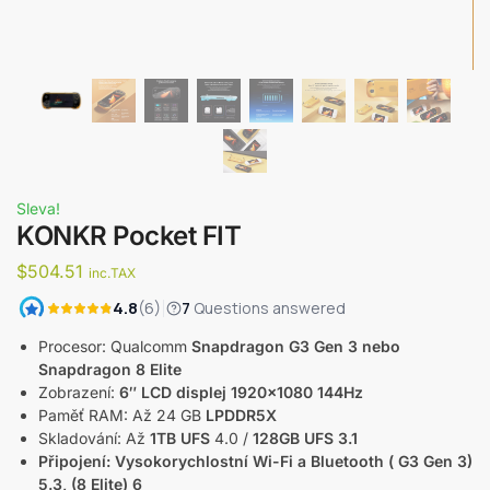
Sleva!
KONKR Pocket FIT
$
504.51
inc.TAX
Procesor: Qualcomm
Snapdragon G3 Gen 3 nebo
Snapdragon 8 Elite
Zobrazení:
6″ LCD displej 1920×1080 144Hz
Paměť RAM: Až 24 GB
LPDDR5X
Skladování: Až
1TB UFS
4.0 /
128GB UFS 3.1
Připojení: Vysokorychlostní Wi-Fi a Bluetooth (
G3 Gen 3)
5.3, (8 Elite) 6