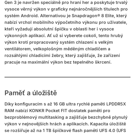
Gen 3 je navržen speciálně pro hraní her a poskytuje trvalý
vysoce věrný výkon v graficky nejnáročnějších titulech pro
systém Android. Alternativou je Snapdragon® 8 Elite, který
nabízí vrchol mobilního výpočetního výkonu pro uživatele,
kteří vyžadují absolutní špičku v oblasti her i vysoce
výkonných aplikací. Ať už si vyberete cokoli, tento hrubý
výkon krotí propracovaný systém chlazení s velkým
ventilátorem, velkoplošným měděným chladičem a
rozsáhlými chladicími žebry, který zajišťuje, že zařízení
pracuje na maximální výkon bez tepelného škrcení.
Paměť a úložiště
Díky konfiguracím s až 16 GB ultra rychlé paměti LPDDR5X
RAM nabízí KONKR Pocket FIT dostatek paměti pro
bezproblémový multitasking a zajišťuje bezchybně plynulý
výkon v nejnovějších hrách a aplikacích. Kapacita úložiště
se rozšiřuje až na 1 TB špičkové flash paměti UFS 4.0 (UFS