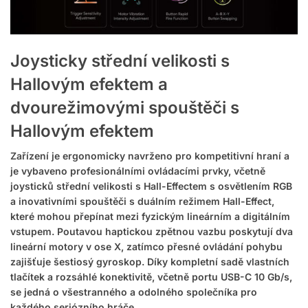
Joysticky střední velikosti s
Hallovým efektem a
dvourežimovými spouštěči s
Hallovým efektem
Zařízení je ergonomicky navrženo pro kompetitivní hraní a
je vybaveno profesionálními ovládacími prvky, včetně
joysticků střední velikosti s Hall-Effectem s osvětlením RGB
a inovativními spouštěči s duálním režimem Hall-Effect,
které mohou přepínat mezi fyzickým lineárním a digitálním
vstupem. Poutavou haptickou zpětnou vazbu poskytují dva
lineární motory v ose X, zatímco přesné ovládání pohybu
zajišťuje šestiosý gyroskop. Díky kompletní sadě vlastních
tlačítek a rozsáhlé konektivitě, včetně portu USB-C 10 Gb/s,
se jedná o všestranného a odolného společníka pro
každého seriózního hráče.