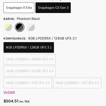
Snapdragon 8 Elite
Snapdragon G3 Gen 3
Phantom Black
BARVA
:
Dragon Yellow
Phantom Black
Snow White
8GB LPDDR5X / 128GB UFS 3.1
KONFIGURACE
:
8GB LPDDR5X / 128GB UFS 3.1
12GB LPDDR5X / 256GB UFS 4.0
16GB LPDDR5X / 512GB UFS 4.0
16GB LPDDR5X / 1TB UFS 4.0
24GB LPDDR5X / 1TB UFS 4.0
Vyčistit
$
504.51
inc.TAX