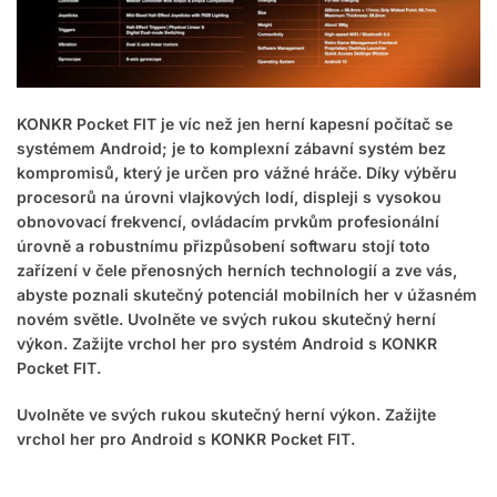
KONKR Pocket FIT je víc než jen herní kapesní počítač se
systémem Android; je to komplexní zábavní systém bez
kompromisů, který je určen pro vážné hráče. Díky výběru
procesorů na úrovni vlajkových lodí, displeji s vysokou
obnovovací frekvencí, ovládacím prvkům profesionální
úrovně a robustnímu přizpůsobení softwaru stojí toto
zařízení v čele přenosných herních technologií a zve vás,
abyste poznali skutečný potenciál mobilních her v úžasném
novém světle. Uvolněte ve svých rukou skutečný herní
výkon. Zažijte vrchol her pro systém Android s KONKR
Pocket FIT.
Uvolněte ve svých rukou skutečný herní výkon. Zažijte
vrchol her pro Android s KONKR Pocket FIT.