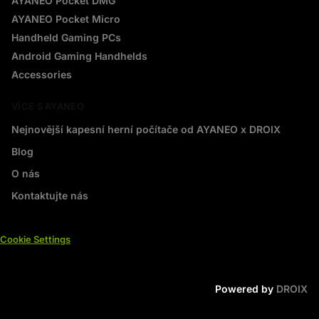
AYANEO Pocket DMG
AYANEO Pocket Micro
Handheld Gaming PCs
Android Gaming Handhelds
Accessories
VÍCE S AYANEO
Nejnovější kapesní herní počítače od AYANEO x DROIX
Blog
O nás
Kontaktujte nás
Cookie Settings
Prémiový kabel adaptéru USB typu C na HDMI s rozlišením 4K 60 Hz
18 people seeing this product right
Powered by
DROIX
now