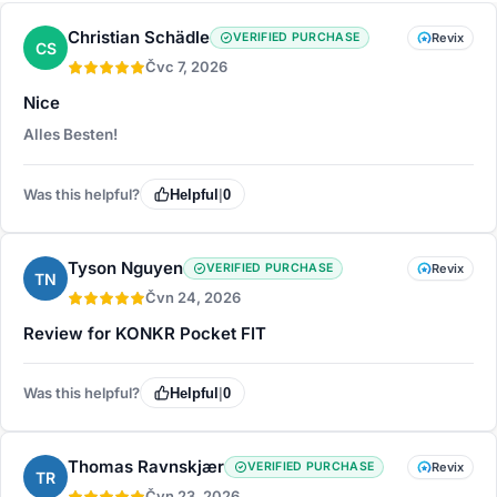
Christian Schädle
VERIFIED PURCHASE
Revix
CS
Čvc 7, 2026
Nice
Alles Besten!
Was this helpful?
Helpful
|
0
Tyson Nguyen
VERIFIED PURCHASE
Revix
TN
Čvn 24, 2026
Review for KONKR Pocket FIT
Was this helpful?
Helpful
|
0
Thomas Ravnskjær
VERIFIED PURCHASE
Revix
TR
Čvn 23, 2026