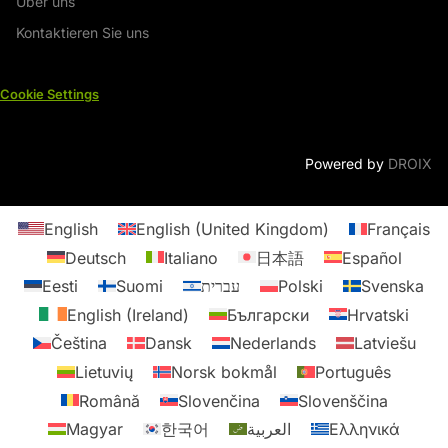
Über uns
Kontaktieren Sie uns
Cookie Settings
Powered by
DROIX
English
English (United Kingdom)
Français
Deutsch
Italiano
日本語
Español
Eesti
Suomi
עברית
Polski
Svenska
English (Ireland)
Български
Hrvatski
Čeština
Dansk
Nederlands
Latviešu
Lietuvių
Norsk bokmål
Português
Română
Slovenčina
Slovenščina
Magyar
한국어
العربية
Ελληνικά