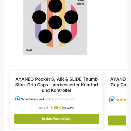
AYANEO Pocket S, AIR & SLIDE Thumb
AYANEO 3
Stick Grip Caps - Verbesserter Komfort
Grip Caps
und Kontrolle!
5,58
€
9,42
€
inkl.MwSt
In den Warenkorb