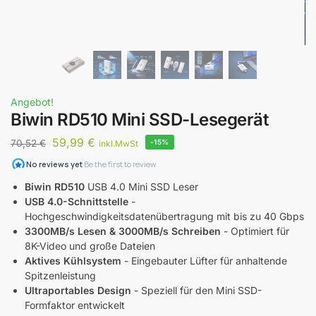
Angebot!
Biwin RD510 Mini SSD-Lesegerät
59,99
€
70,52
€
-15%
inkl.MwSt
Biwin RD510
USB 4.0 Mini SSD Leser
USB 4.0-Schnittstelle
-
Hochgeschwindigkeitsdatenübertragung mit bis zu 40 Gbps
3300MB/s Lesen & 3000MB/s Schreiben
- Optimiert für
8K-Video und große Dateien
Aktives Kühlsystem
- Eingebauter Lüfter für anhaltende
Spitzenleistung
Ultraportables Design
- Speziell für den Mini SSD-
Formfaktor entwickelt