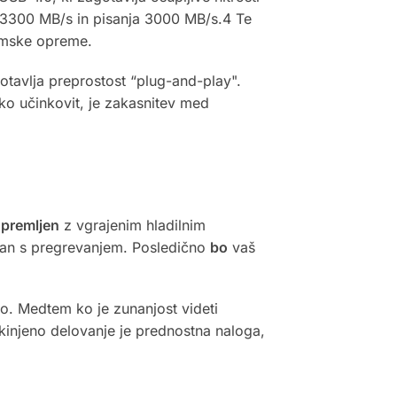
3300 MB/s in pisanja 3000 MB/s.4 Te
amske opreme.
tavlja preprostost “plug-and-play".
o učinkovit, je zakasnitev med
premljen
z vgrajenim hladilnim
ezan s pregrevanjem. Posledično
bo
vaš
o. Medtem ko je zunanjost videti
ekinjeno delovanje je prednostna naloga,