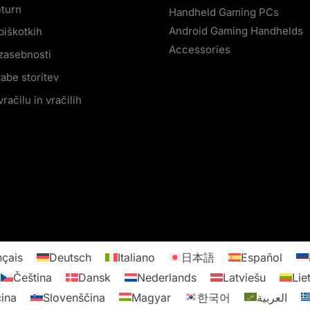
eturn
Handheld Gaming PCs
Android Gaming Handhelds
 piškotkih
Accessories
 zasebnosti
abe storitev
vračilu in vračilih
nçais
Deutsch
Italiano
日本語
Español
Čeština
Dansk
Nederlands
Latviešu
Lie
ina
Slovenščina
Magyar
한국어
العربية