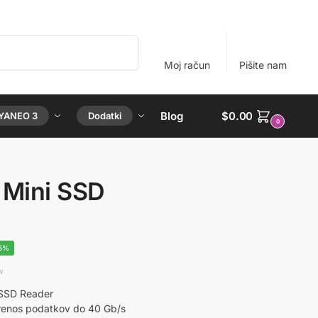
Iskanje
Moj račun
Pišite nam
Blog
$
0.00
YANEO 3
Dodatki
0
 Mini SSD
15%
 SSD Reader
enos podatkov do 40 Gb/s