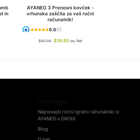
humb
AYANEO 3 Prenosni kovček -
t in
vrhunska zaščita za vaš ročni
računalnik!
$
38.80
$
60.94
inc.TAX
VEČ Z AYANEO
Najnovejši ročni igralni računalniki iz
AYANEO x DROIX
Blog
O nas