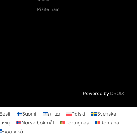
Pišite nam
Powered by
DROIX
Eesti
Suomi
עברית
Polski
Svenska
tuvių
Norsk bokmål
Português
Română
Ελληνικά