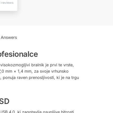
 Answers
ofesionalce
sokozmogljivi bralnik je prvi te vrste,
17,0 mm × 1,4 mm, za svoje vrhunsko
m
, ponuja raven prenosljivosti, ki je na trgu
SSD
SB 4.0, ki zagotavlja osupljive hitrosti