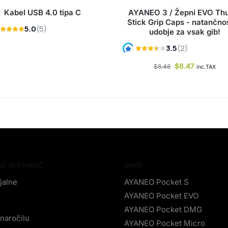
Kabel USB 4.0 tipa C
AYANEO 3 / Žepni EVO T
Stick Grip Caps - natančnos
udobje za vsak gib!
$
6.47
$
8.48
inc.TAX
JE IN POMOČ
SHOP
jalne
AYANEO Pocket S
AYANEO Pocket EVO
AYANEO Pocket DMG
naročilu
AYANEO Pocket Micro