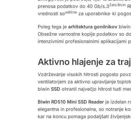
Zato Bivin
prenosa podatkov do 40 Gb/s.3
R
odlične
,
vrednosti so
za uporabnike
ki pogos
Poleg tega je
arhitektura gonilnikov
biwi
Obsežne varnostne kopije podatkov so dok
intenzivnimi profesionalnimi aplikacijami
Aktivno hlajenje za tr
Vzdrževanje visokih hitrosti pogosto povz
ventilatorjem za aktivno upravljanje topl
biwin
SSD
ohranil največjo hitrost tudi 
Biwin RD510 Mini SSD Reader
je izdelan 
elegantna in profesionalna, so notranje k
kar na koncu pomaga podaljšati življenjs