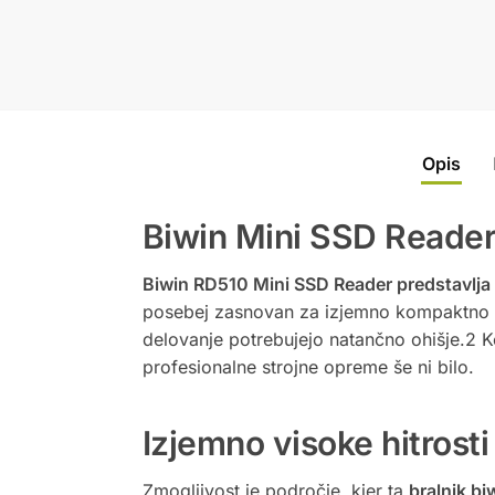
Opis
Biwin Mini SSD Reader
Biwin RD510 Mini SSD Reader predstavlja
posebej zasnovan za izjemno kompaktno ob
delovanje potrebujejo natančno ohišje.2 Ke
profesionalne strojne opreme še ni bilo.
Izjemno visoke hitrost
Zmogljivost je področje, kjer ta
bralnik bi