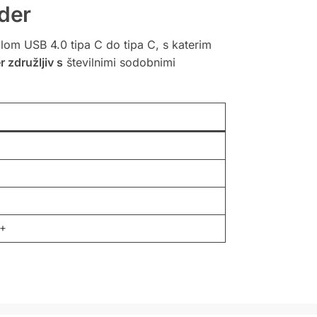
ader
lom USB 4.0 tipa C do tipa C, s katerim
 združljiv s
številnimi sodobnimi
0+