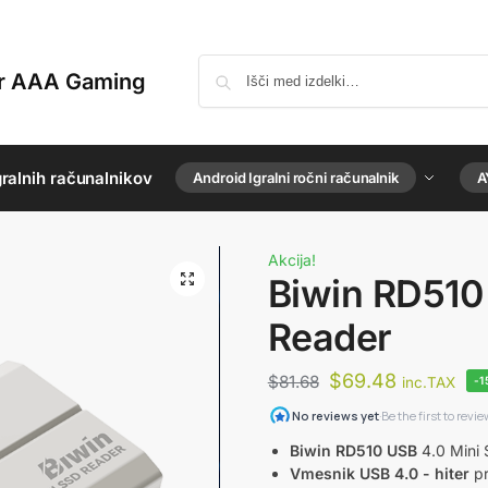
or AAA Gaming
ralnih računalnikov
Android Igralni ročni računalnik
A
Akcija!
Biwin RD510
Reader
$
69.48
$
81.68
inc.TAX
-
Biwin RD510 USB
4.0 Mini
Vmesnik USB 4.0 - hiter
pr