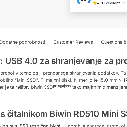
Dodatne podrobnosti
Customer Reviews
Questions &
: USB 4.0 za shranjevanje za pr
preboj v tehnologiji prenosnega shranjevanja podatkov. Ta vi
liko “Mini SSD". Ti majhni diski, ki merijo le 15,0 mm × 
prilagojena
r je ta rešitev biwin SSD
tako
majhnim dimenzija
i s čitalnikom Biwin RD510 Mini 
winn mini SSD resnično
blesti. Uporablja napredni protokol U