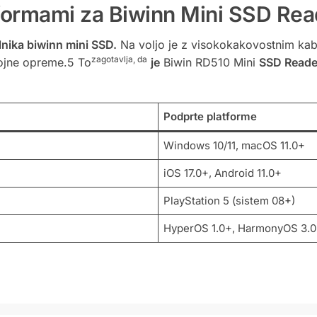
tformami za Biwinn Mini SSD Re
lnika biwinn mini SSD.
Na voljo je z visokokakovostnim kab
zagotavlja, da
rojne opreme.5 To
je
Biwin RD510 Mini
SSD Reader
Podprte platforme
Windows 10/11, macOS 11.0+
iOS 17.0+, Android 11.0+
PlayStation 5 (sistem 08+)
HyperOS 1.0+, HarmonyOS 3.