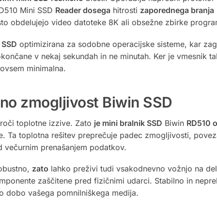
D510 Mini SSD
Reader dosega
hitrosti
zaporednega branja
to obdelujejo video datoteke 8K ali obsežne zbirke progr
n
SSD
optimizirana za sodobne operacijske sisteme, kar zago
ončane v nekaj sekundah in ne minutah. Ker je vmesnik tak
 povsem minimalna.
ajno zmogljivost Biwin SSD
roči toplotne izzive. Zato
je mini bralnik SSD
Biwin
RD510 o
ote. Ta toplotna rešitev preprečuje padec zmogljivosti, pov
med večurnim prenašanjem podatkov.
robustno,
zato
lahko preživi tudi vsakodnevno vožnjo na del
omponente zaščitene pred fizičnimi udarci. Stabilno in nepr
ko dobo vašega pomnilniškega medija.