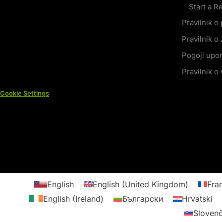
Start a R
Pravilnik o
Pravilnik o
Pogoji upor
Pravilnik o 
Cookie Settings
English
English (United Kingdom)
Fra
English (Ireland)
Български
Hrvatski
Slovenč