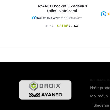
AYANEO Pocket S Zadeva s
trdimi platnicami
$
21.96
$
37.76
inc.TAX
INFORMACI
Naše proda
Moj račun
Sledenje 