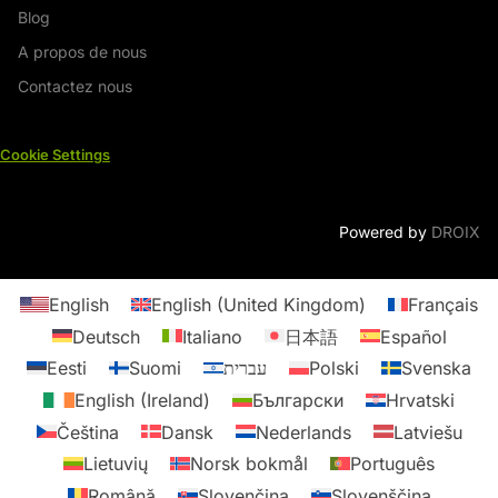
Blog
A propos de nous
Contactez nous
Cookie Settings
Powered by
DROIX
English
English (United Kingdom)
Français
Deutsch
Italiano
日本語
Español
Eesti
Suomi
עברית
Polski
Svenska
English (Ireland)
Български
Hrvatski
Čeština
Dansk
Nederlands
Latviešu
Lietuvių
Norsk bokmål
Português
Română
Slovenčina
Slovenščina