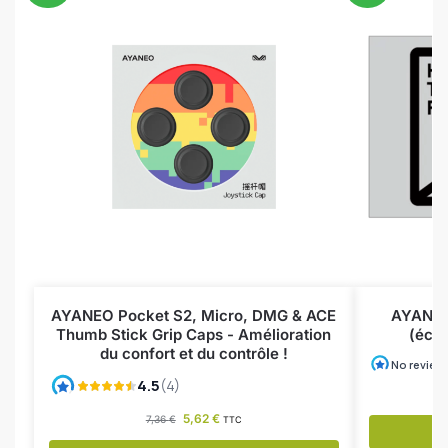
AYANEO Pocket S2, Micro, DMG & ACE
AYANEO
Thumb Stick Grip Caps - Amélioration
(écra
du confort et du contrôle !
5,62
€
7,36
€
TTC