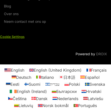
Blog
Over ons
Neem contact met ons op
Cookie Settings
Powered by
DROIX
English
English (United Kingdom)
Français
Deutsch
Italiano
日本語
Español
Eesti
Suomi
עברית
Polski
Svenska
English (Ireland)
Български
Hrvatski
Čeština
Dansk
Nederlands
Latviešu
Lietuvių
Norsk bokmål
Português