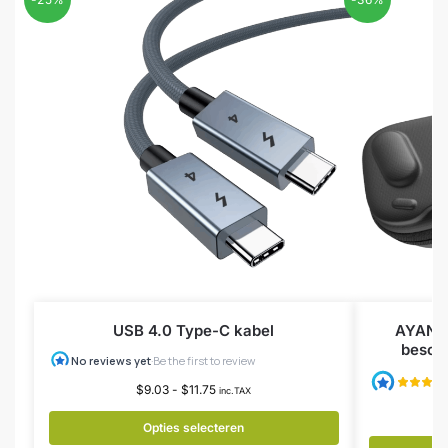
USB 4.0 Type-C kabel
AYANEO
besche
$
9.03
-
$
11.75
inc.TAX
Opties selecteren