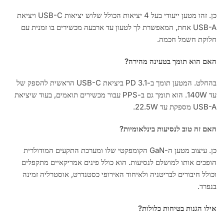
כן. זהו מטען ייעודי בעל 4 יציאות הכולל שלוש יציאות USB-C ויציאת
USB-A אחת, המאפשרת לך לטעון עד ארבעה מכשירים בו זמנית עם
חלוקת חשמל חכמה.
האם הוא תומך בטעינה מהירה?
בהחלט. המטען תומך ב-PD 3.1 ביציאת USB-C הראשית להספק של
עד 140W. הוא תומך גם ב-PPS עבור מכשירים תואמים, בעוד שיציאת
USB-A מספקת עד 22.5W.
האם זה טוב לנסיעות בינלאומיות?
כן. עיצוב מטען ה-GaN הקומפקטי שלו ומערכת התקעים המודולרית
הופכים אותו למושלם לנסיעות. הוא כולל פינים אמריקאיים מתקפלים
וכולל חיבורים לבריטניה ולאיחוד האירופי כסטנדרט, אוסטרליה זמינה
בנפרד.
אילו הגנות בטיחות כלולות?