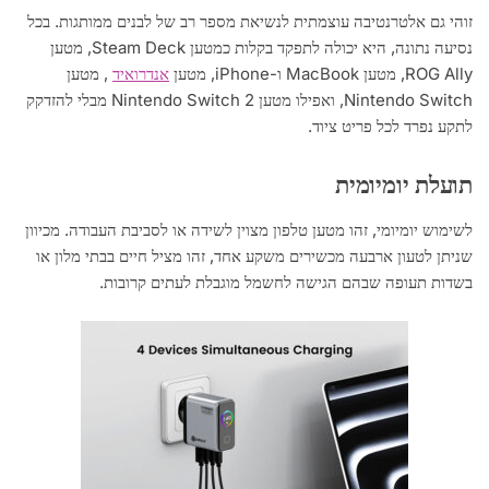
זוהי גם אלטרנטיבה עוצמתית לנשיאת מספר רב של לבנים ממותגות. בכל
נסיעה נתונה, היא יכולה לתפקד בקלות כמטען Steam Deck, מטען
ROG Ally, מטען MacBook ו-iPhone, מטען
אנדרואיד
, מטען
Nintendo Switch, ואפילו מטען Nintendo Switch 2 מבלי להזדקק
לתקע נפרד לכל פריט ציוד.
תועלת יומיומית
לשימוש יומיומי, זהו מטען טלפון מצוין לשידה או לסביבת העבודה. מכיוון
שניתן לטעון ארבעה מכשירים משקע אחד, זהו מציל חיים בבתי מלון או
בשדות תעופה שבהם הגישה לחשמל מוגבלת לעתים קרובות.