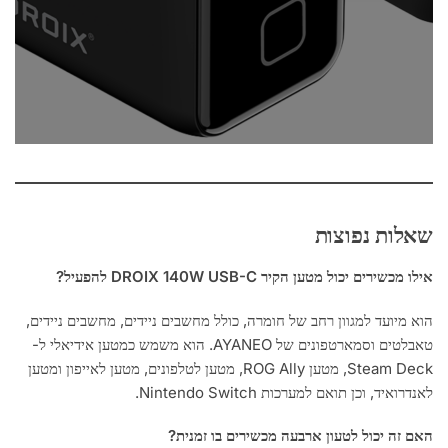
שאלות נפוצות
אילו מכשירים יכול מטען הקיר DROIX 140W USB-C להפעיל?
הוא מיועד למגוון רחב של חומרה, כולל מחשבים ניידים, מחשבים ניידים,
טאבלטים וסמארטפונים של AYANEO. הוא משמש כמטען אידיאלי ל-
Steam Deck, מטען ROG Ally, מטען לטלפונים, מטען לאייפון ומטען
לאנדרואיד, וכן תואם למערכות Nintendo Switch.
האם זה יכול לטעון ארבעה מכשירים בו זמנית?