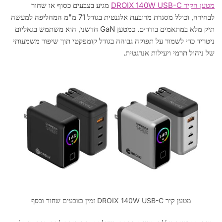
מטען הקיר DROIX 140W USB-C
מגיע בצבעים כסוף או שחור
לבחירה, וכולל מסגרת מרובעת אלגנטית בגודל 71 מ"מ המחליפה למעשה
תיק מלא במתאמים בודדים. כמטען GaN חדשני, הוא משתמש בגאליום
ניטריד כדי לשמור על תפוקה גבוהה בגודל קומפקטי תוך שיפור משמעותי
של ניהול תרמי ויעילות אנרגטית.
מטען קיר DROIX 140W USB-C זמין בצבעים שחור וכסף