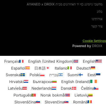
מחשבי גיימינג כף יד האחרונים מבית AYANEO x DROIX
בלוג
אודותינו
צור קשר
Cookie Settings
Powered by
DROIX
Français
English (United Kingdom)
English
Español
日本語
Italiano
Deutsch
Eesti
Suomi
עברית
Polski
Svenska
Hrvatski
Български
English (Ireland)
Latviešu
Nederlands
Dansk
Čeština
Português
Norsk bokmål
Lietuvių
Slovenščina
Slovenčina
Română