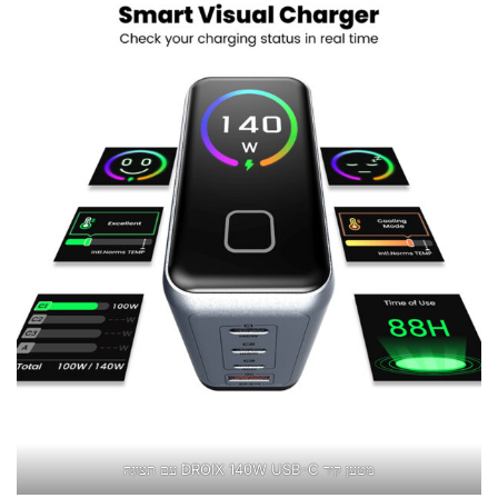
מטען קיר DROIX 140W USB-C עם תצוגה