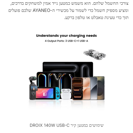
צורכי החשמל שלהם. הוא משמש כמטען נייד אמין למשחקים בדרכים,
ומציע מספיק חשמל כדי לשמור על מכשירי ה-AYANEO שלכם פועלים
תוך כדי טעינת טאבלט או טלפון ברקע.
שימושים במטען קיר DROIX 140W USB-C