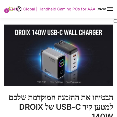
AYANEO Global | Handheld Gaming PCs for AAA Gaming
MENU
0
הבטיחו את ההזמנה המוקדמת שלכם
למטען קיר USB-C של DROIX
140W