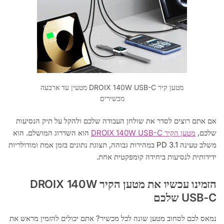
מטען קיר DROIX 140W USB-C מטעין עד ארבעה
מכשירים
אם אתם רוצים לסדר את שולחן העבודה שלכם ולהקל על תיק הנסיעות
שלכם,
מטען הקיר DROIX 140W USB-C
הוא השדרוג המושלם. הוא
משלב טעינה PD 3.1 במהירות גבוהה, תצוגת נתונים בזמן אמת ומודולריות
ידידותית לנסיעות ביחידה קומפקטית אחת.
הזמינו עכשיו את מטען הקיר DROIX 140W
USB-C שלכם
נמאס לכם לסחוב מטען שונה לכל מכשיר? אתם יכולים להזמין מראש את