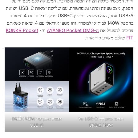
חזית המכשיר כוללת תצוגה חכמה משולבת, המעניקה לכם מבט חי על
הספק, מצב טעינה ונתוני טמפרטורה. עם שלושה יציאות USB-C ויציאת
USB-A אחת, הוא משמש כמטען USB-C פרקטי ביותר עם 4 יציאות
בהספק 140W לבית או למשרד. זהו מטען אידיאלי עם 4 יציאות כשאתם
צריכים להפעיל את
ה-AYANEO Pocket DMG
וה-
KONKR Pocket
FIT
שלכם משקע קיר אחד.
מפרט מטען קיר USB-C של
תכונות מטען קיר DROIX 140W
USB-C
DROIX 140W