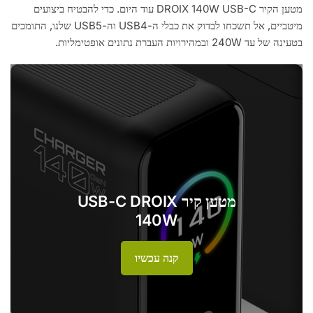
מטען הקיר DROIX 140W USB-C עוד היום. כדי להבטיח ביצועים
מיטביים, אל תשכחו לבדוק את כבלי ה-USB4 וה-USB5 שלנו, התומכים
בטעינה של עד 240W ובמהירויות העברת נתונים אופטימליות.
מטען קיר USB-C DROIX
140W
קנה עכשיו