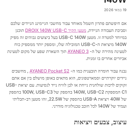
19 במאי 2026
אם חיפשתם פתרון חשמל מאוחד עבור מחשבי הגיימינג הניידים שלכם
וסביבת העבודה הניידת,
מטען הקיר DROIX 140W USB-C
תוכנן
במיוחד למטרה זו. מטען USB-C 140W בעל ביצועים גבוהים זה מפיק
140W מיציאת ה-USB-C המובילה שלו, ומספק יותר ממספיק כוח
לטעינה מהירה של ה-
AYANEO 3
תוך השארת שפע של מקום לטעינת
אביזרים אחרים בו זמנית.
נבנה עבור חומרה תובענית כמו ה-
AYANEO Pocket S2
, מחשבים
ניידים יוקרתיים וסמארטפונים, הוא מתאים באופן מושלם בין אם אתם
זקוקים לרכזת שולחנית נייחת או לבן לוויה נייד לנסיעות. עם יציאת USB-
C1 המספקת 140W, USB-C2 בהספק של 100W, USB-C3 בהספק
של 40W ויציאת USB-A בהספק של 22.5W, זהו מטען רב-תכליתי
ועמיד של 140W לכל חובב טכנולוגיה מודרני.
עיצוב, צבעים ויציאות