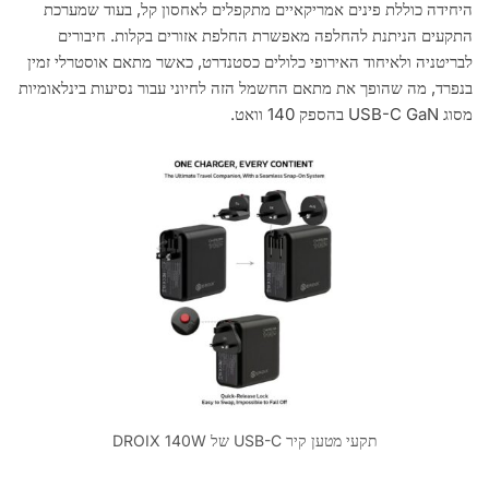
היחידה כוללת פינים אמריקאיים מתקפלים לאחסון קל, בעוד שמערכת
התקעים הניתנת להחלפה מאפשרת החלפת אזורים בקלות. חיבורים
לבריטניה ולאיחוד האירופי כלולים כסטנדרט, כאשר מתאם אוסטרלי זמין
בנפרד, מה שהופך את מתאם החשמל הזה לחיוני עבור נסיעות בינלאומיות
מסוג USB-C GaN בהספק 140 וואט.
תקעי מטען קיר USB-C של DROIX 140W