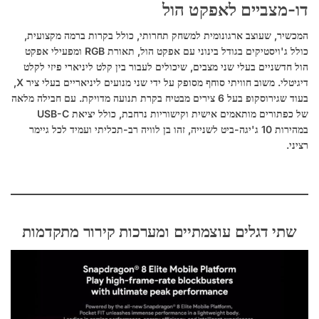
דו-מצביים לאפקט הול
המכשיר, שעוצב ארגונומית למשחק תחרותי, כולל בקרות ברמה מקצועית,
כולל ג'ויסטיקים בגודל בינוני עם אפקט הול, תאורת RGB ומפעילי אפקט
הול חדשניים בעלי שני מצבים, שיכולים לעבור בין קלט ליניארי פיזי לקלט
דיגיטלי. משוב חוויתי סוחף מסופק על ידי שני מנועים ליניאריים בעלי ציר X,
בעוד שגירוסקופ בעל 6 צירים מבטיח בקרת תנועה מדויקת. עם חבילה מלאה
של כפתורים מותאמים אישית וקישוריות נרחבת, כולל יציאת USB-C
במהירות 10 ג'יגה-ביט לשנייה, זהו בן לוויה רב-תכליתי ועמיד לכל גיימר
רציני.
שתי דגלים עוצמתיים ומערכות קירור מתקדמות