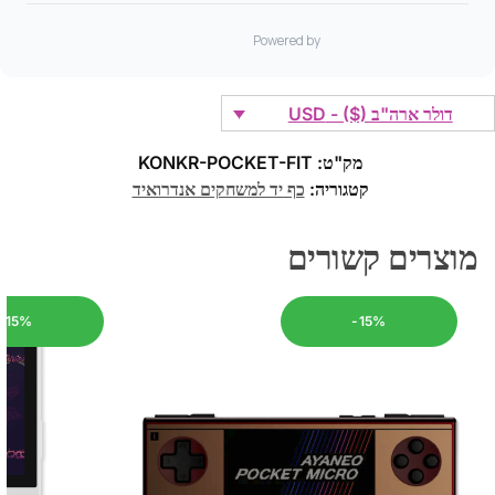
דולר ארה"ב ($) - USD
מק"ט:
KONKR-POCKET-FIT
קטגוריה:
כף יד למשחקים אנדרואיד
מוצרים קשורים
-15%
-15%