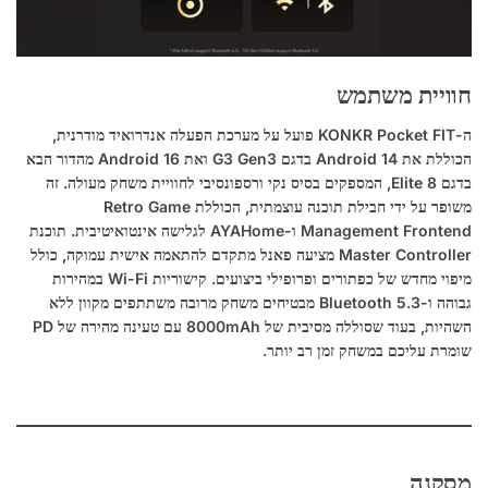
חוויית משתמש
ה-KONKR Pocket FIT פועל על מערכת הפעלה אנדרואיד מודרנית,
הכוללת את Android 14 בדגם G3 Gen3 ואת Android 16 מהדור הבא
בדגם 8 Elite, המספקים בסיס נקי ורספונסיבי לחוויית משחק מעולה. זה
משופר על ידי חבילת תוכנה עוצמתית, הכוללת Retro Game
Management Frontend ו-AYAHome לגלישה אינטואיטיבית. תוכנת
Master Controller מציעה פאנל מתקדם להתאמה אישית עמוקה, כולל
מיפוי מחדש של כפתורים ופרופילי ביצועים. קישוריות Wi-Fi במהירות
גבוהה ו-Bluetooth 5.3 מבטיחים משחק מרובה משתתפים מקוון ללא
השהיות, בעוד שסוללה מסיבית של 8000mAh עם טעינה מהירה של PD
שומרת עליכם במשחק זמן רב יותר.
מַסְקָנָה