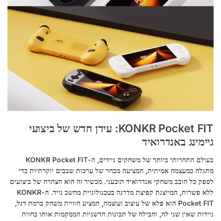
KONKR Pocket FIT: עידן חדש של ביצועי
גיימינג באנדרואיד
בעולם התחרותי ביותר של משחקים ניידים, ה-KONKR Pocket FIT
מתגלה כמעצמה אמיתית, המציעה מבחר של ערכות שבבים יוקרתיות כדי
לספק כל חובב משחקי אנדרואיד תובעני. מכשיר זה הוא הצהרה של ביצועים
ללא פשרות, המייצגת קפיצת מדרגה בטכנולוגיית מחשב נייד. ה-KONKR
Pocket FIT הוא פלא של עיצוב ועוצמה, המציע חוויית משחק ברמת דגל,
ניידות שאין שני לה, וחבילה של תכונות חדשניות הממקמות אותו בחזית