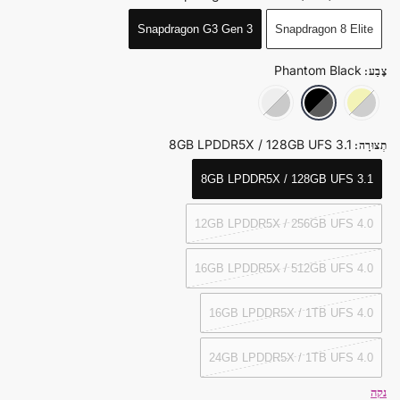
Snapdragon G3 Gen 3
Snapdragon 8 Elite
Phantom Black
צֶבַע
:
Snow White
Phantom Black
Dragon Yellow
8GB LPDDR5X / 128GB UFS 3.1
תְצוּרָה
:
8GB LPDDR5X / 128GB UFS 3.1
12GB LPDDR5X / 256GB UFS 4.0
16GB LPDDR5X / 512GB UFS 4.0
16GB LPDDR5X / 1TB UFS 4.0
24GB LPDDR5X / 1TB UFS 4.0
נקה