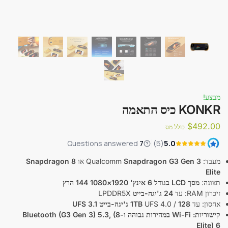
מבצע!
KONKR כיס התאמה
$
492.00
כולל מס
מעבד: Qualcomm
Snapdragon G3 Gen 3
או
Snapdragon 8
Elite
תצוגה:
מסך LCD בגודל 6 אינץ' 1920×1080 144 הרץ
זיכרון RAM: עד
24 ג'יגה-בייט
LPDDR5X
אחסון: עד
128 ג'יגה-בייט UFS 3.1
UFS 4.0 /
1TB
קישוריות: Wi-Fi במהירות גבוהה ו-Bluetooth
(G3 Gen 3) 5.3, (8
Elite) 6