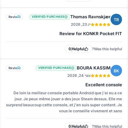
Thomas Ravnskjær
Revix
VERIFIED PURCHASE
TR
יונ 23, 2026
Review for KONKR Pocket FIT
Was this helpful?
0
|
Helpful
BOURA KASSIM
Revix
VERIFIED PURCHASE
BK
אפר 24, 2026
Excellent console
De loin la meilleur console portable Android que j'ai eu a ce
jour. Je peux même jouer a des jeux Steam dessus. Elle me
surprend beaucoup cette console, et j'en suis super content. Je
vous le conseille vivement et sans
Was this helpful?
0
|
Helpful