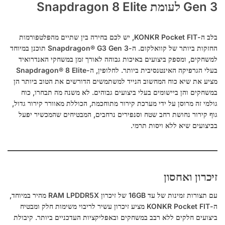
Gen 3 לעומת Snapdragon 8 Elite
בלב ה-KONKR Pocket FIT, יש לכם בחירה בין שתיים מהפלטפורמות
החזקות ביותר של קוואלקום. ה-Snapdragon® G3 Gen 3 תוכנן במיוחד
למשחקים, ומספק ביצועים באיכות גבוהה לאורך זמן במשחקי האנדרואיד
בעלי הגרפיקה האינטנסיבית ביותר. לחלופין, ה-Snapdragon® 8 Elite
מציע את שיא כוח המחשוב הנייד למשתמשים הדורשים את הטוב ביותר הן
במשחקים והן ביישומים בעלי ביצועים גבוהים. לא משנה מה תבחרו, כוח
גולמי זה מרוסן על ידי מערכת קירור מתוחכמת, הכוללת מאוורר קירור גדול,
גוף קירור נחושת רחב שטח וסנפירים נרחבים, המבטיחים שהמכשיר יפעל
בביצועים שיא ללא ויסות תרמי.
זיכרון ואחסון
עם תצורות זמינות של עד 16GB של זיכרון RAM LPDDR5X מהיר במיוחד,
ה-KONKR Pocket FIT מציע זיכרון עשיר לריבוי משימות חלק ומבטיח
ביצועים חלקים ללא רבב במשחקים ובאפליקציות העדכניים ביותר. קיבולת