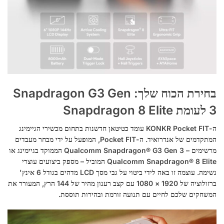
בחירת הכוח שלך: Snapdragon G3 Gen
3 לעומת Snapdragon 8 Elite
ה-KONKR Pocket FIT עומד כטיטאן חדשנות בתחום מכשירי הגיימינג
המתקדמים של אנדרואיד. ה-Pocket FIT, המופעל על ידי מבחר מעבדים
מרשימים – Qualcomm Snapdragon® G3 Gen 3 הממוקד בגיימינג או
Qualcomm Snapdragon® 8 Elite המוביל – מספק ביצועים עוצרי
נשימה. עוצמה זו באה לידי ביטוי על גבי מסך LCD מדהים בגודל 6 אינץ'
ברזולוציה של 1920 × 1080 עם קצב רענון מהיר של 144 הרץ, המעורר את
המשחקים שלכם לחיים עם תנועה זורמת ובהירות תוססת.