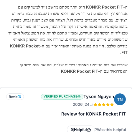
ה-KONKR Pocket FIT הוא יותר מסתם מחשב נייד למשחקים עם
אנדרואיד; זוהי מערכת בידור מקיפה וללא פשרות שנבנתה עבור גיימרים
רציניים. עם מבחר מעבדים ברמת דגל, תצוגה עם קצב רענון גבוה, בקרות
ברמה מקצועית והתאמה אישית חזקה של תוכנה, מכשיר זה עומד בחזית
טכנולוגיית המשחקים הניידים, ומזמין אתכם לחוות את הפוטנציאל האמיתי
של משחקים ניידים באור חדש ומדהים. שחררו את כוח המשחק האמיתי
בידיים שלכם. חוו את פסגת משחקי האנדרואיד עם ה-KONKR Pocket
FIT.
שחררו את כוח הגיימינג האמיתי בידיים שלכם. חוו את שיא משחקי
האנדרואיד עם ה-KONKR Pocket FIT
Tyson Nguyen
Revix
VERIFIED PURCHASE
TN
יונ 24, 2026
Review for KONKR Pocket FIT
Was this helpful?
0
|
Helpful