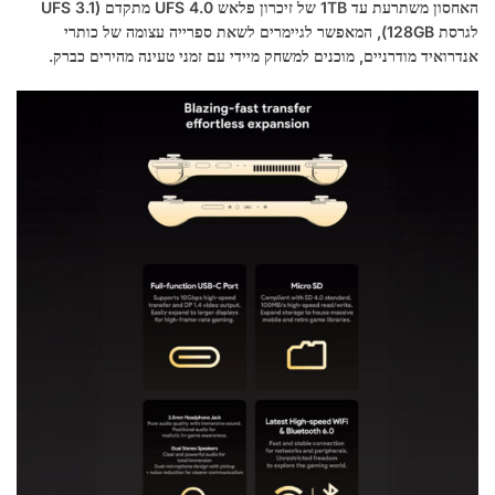
האחסון משתרעת עד 1TB של זיכרון פלאש UFS 4.0 מתקדם (UFS 3.1
לגרסת 128GB), המאפשר לגיימרים לשאת ספרייה עצומה של כותרי
אנדרואיד מודרניים, מוכנים למשחק מיידי עם זמני טעינה מהירים כברק.