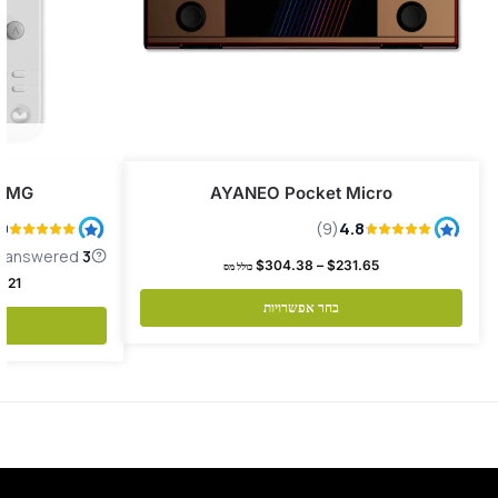
 DMG
AYANEO Pocket Micro
$
304.38
–
$
231.65
כולל מס
.21
בחר אפשרויות