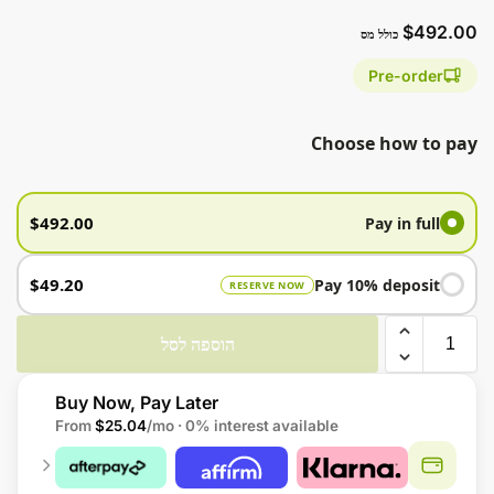
$
492.00
כולל מס
Pre-order
Choose how to pay
$
492.00
Pay in full
$
49.20
Pay 10% deposit
RESERVE NOW
הוספה לסל
Buy Now, Pay Later
From
$25.04
/mo · 0% interest available