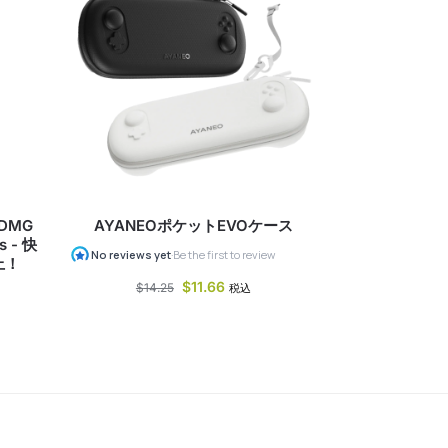
 DMG
AYANEOポケットEVOケース
s - 快
上！
$
11.66
$
14.25
税込