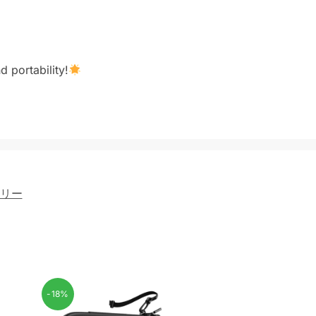
 portability!
リー
-18%