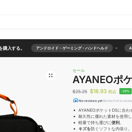
Cを購入する。
アンドロイド・ゲーミング・ハンドヘルド
A
セール
AYANEOポ
$
18.93
$
25.25
税込
-25%
AYANEOポケットDSに合わ
耐久性に優れた素材を使用し
軽量で持ち運びに
便利
。
キズを
防ぐソフトな内張り。