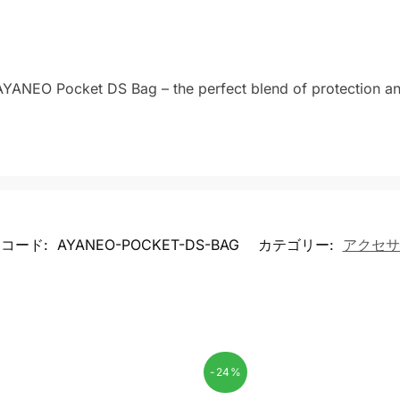
AYANEO Pocket DS Bag – the perfect blend of protection and
コード:
AYANEO-POCKET-DS-BAG
カテゴリー:
アクセサ
-24%