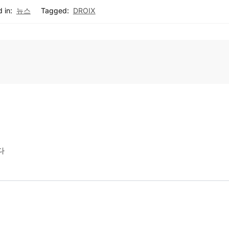
 in:
뉴스
Tagged:
DROIX
다