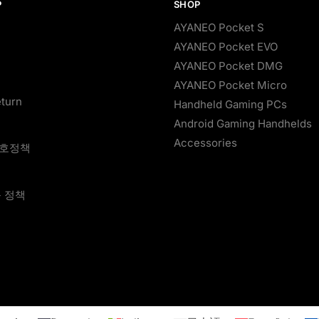
P
SHOP
AYANEO Pocket S
AYANEO Pocket EVO
AYANEO Pocket DMG
AYANEO Pocket Micro
eturn
Handheld Gaming PCs
Android Gaming Handhelds
Accessories
보호정책
품 정책