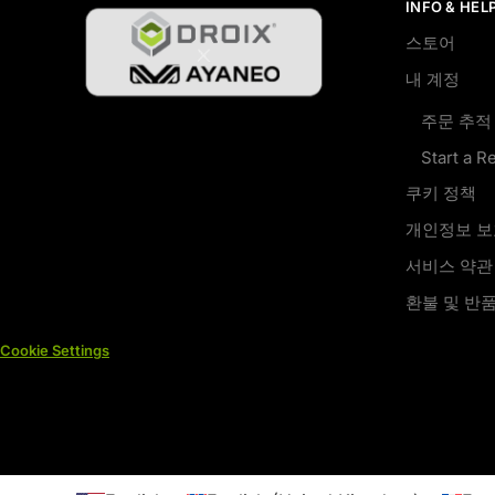
INFO & HEL
i
v
스토어
e
내 계정
:
주문 추적
Start a R
쿠키 정책
개인정보 
서비스 약관
환불 및 반
Cookie Settings