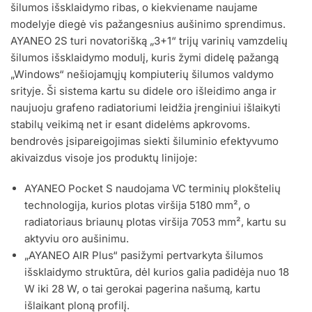
šilumos išsklaidymo ribas, o kiekviename naujame
modelyje diegė vis pažangesnius aušinimo sprendimus.
AYANEO 2S turi novatorišką „3+1“ trijų varinių vamzdelių
šilumos išsklaidymo modulį, kuris žymi didelę pažangą
„Windows“ nešiojamųjų kompiuterių šilumos valdymo
srityje. Ši sistema kartu su didele oro išleidimo anga ir
naujuoju grafeno radiatoriumi leidžia įrenginiui išlaikyti
stabilų veikimą net ir esant didelėms apkrovoms.
bendrovės įsipareigojimas siekti šiluminio efektyvumo
akivaizdus visoje jos produktų linijoje:
AYANEO Pocket S naudojama VC terminių plokštelių
technologija, kurios plotas viršija 5180 mm², o
radiatoriaus briaunų plotas viršija 7053 mm², kartu su
aktyviu oro aušinimu.
„AYANEO AIR Plus“ pasižymi pertvarkyta šilumos
išsklaidymo struktūra, dėl kurios galia padidėja nuo 18
W iki 28 W, o tai gerokai pagerina našumą, kartu
išlaikant ploną profilį.