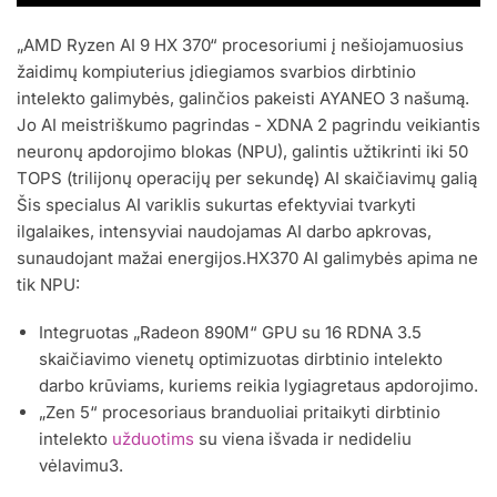
„AMD Ryzen AI 9 HX 370“ procesoriumi į nešiojamuosius
žaidimų kompiuterius įdiegiamos svarbios dirbtinio
intelekto galimybės, galinčios pakeisti AYANEO 3 našumą.
Jo AI meistriškumo pagrindas - XDNA 2 pagrindu veikiantis
neuronų apdorojimo blokas (NPU), galintis užtikrinti iki 50
TOPS (trilijonų operacijų per sekundę) AI skaičiavimų galią
Šis specialus AI variklis sukurtas efektyviai tvarkyti
ilgalaikes, intensyviai naudojamas AI darbo apkrovas,
sunaudojant mažai energijos.HX370 AI galimybės apima ne
tik NPU:
Integruotas „Radeon 890M“ GPU su 16 RDNA 3.5
skaičiavimo vienetų optimizuotas dirbtinio intelekto
darbo krūviams, kuriems reikia lygiagretaus apdorojimo.
„Zen 5“ procesoriaus branduoliai pritaikyti dirbtinio
intelekto
užduotims
su viena išvada ir nedideliu
vėlavimu3.