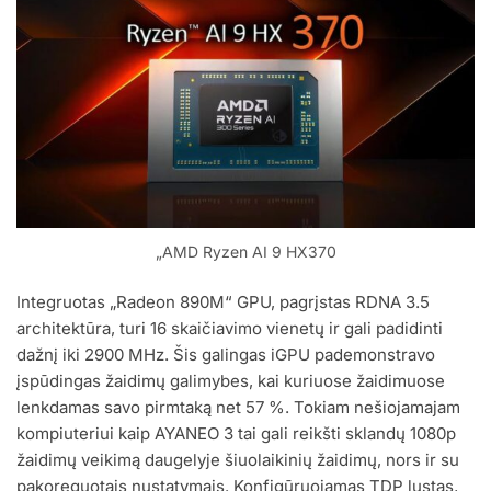
„AMD Ryzen AI 9 HX370
Integruotas „Radeon 890M“ GPU, pagrįstas RDNA 3.5
architektūra, turi 16 skaičiavimo vienetų ir gali padidinti
dažnį iki 2900 MHz. Šis galingas iGPU pademonstravo
įspūdingas žaidimų galimybes, kai kuriuose žaidimuose
lenkdamas savo pirmtaką net 57 %. Tokiam nešiojamajam
kompiuteriui kaip AYANEO 3 tai gali reikšti sklandų 1080p
žaidimų veikimą daugelyje šiuolaikinių žaidimų, nors ir su
pakoreguotais nustatymais. Konfigūruojamas TDP lustas,