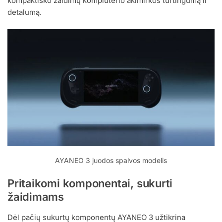
kompaktiško žaidimų kompiuterio akimirkos turtingumą ir
detalumą.
AYANEO 3 juodos spalvos modelis
Pritaikomi komponentai, sukurti
žaidimams
Dėl pačių sukurtų komponentų AYANEO 3 užtikrina