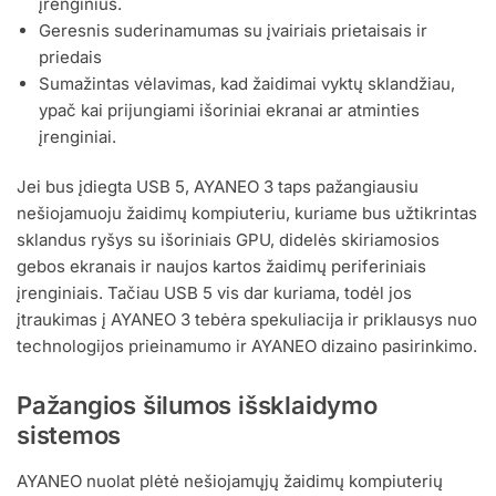
įrenginius.
Geresnis suderinamumas su įvairiais prietaisais ir
priedais
Sumažintas vėlavimas, kad žaidimai vyktų sklandžiau,
ypač kai prijungiami išoriniai ekranai ar atminties
įrenginiai.
Jei bus įdiegta USB 5, AYANEO 3 taps pažangiausiu
nešiojamuoju žaidimų kompiuteriu, kuriame bus užtikrintas
sklandus ryšys su išoriniais GPU, didelės skiriamosios
gebos ekranais ir naujos kartos žaidimų periferiniais
įrenginiais. Tačiau USB 5 vis dar kuriama, todėl jos
įtraukimas į AYANEO 3 tebėra spekuliacija ir priklausys nuo
technologijos prieinamumo ir AYANEO dizaino pasirinkimo.
Pažangios šilumos išsklaidymo
sistemos
AYANEO nuolat plėtė nešiojamųjų žaidimų kompiuterių