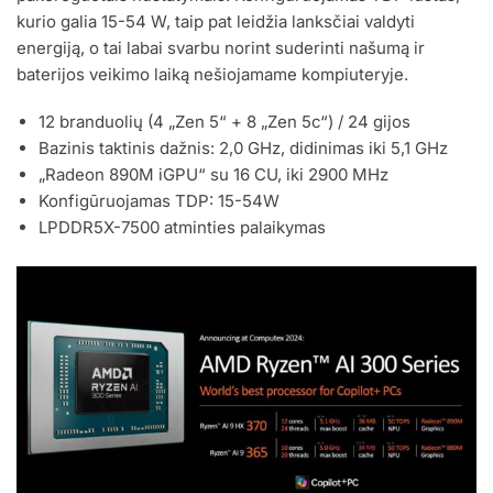
kurio galia 15-54 W, taip pat leidžia lanksčiai valdyti
energiją, o tai labai svarbu norint suderinti našumą ir
baterijos veikimo laiką nešiojamame kompiuteryje.
12 branduolių (4 „Zen 5“ + 8 „Zen 5c“) / 24 gijos
Bazinis taktinis dažnis: 2,0 GHz, didinimas iki 5,1 GHz
„Radeon 890M iGPU“ su 16 CU, iki 2900 MHz
Konfigūruojamas TDP: 15-54W
LPDDR5X-7500 atminties palaikymas