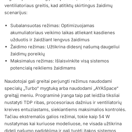
ventiliatoriaus greitis, kad atitiktų skirtingus žaidimų
scenarijus:
Subalansuotas režimas: Optimizuojamas
akumuliatoriaus veikimo laikas atliekant kasdienes
užduotis ir žaidžiant lengvus žaidimus
Žaidimo režimas: Užtikrina didesnį našumą daugeliui
žaidimų poreikių
Maksimalus režimas: Išlaisvinkite visą sistemos
potencialą reikliems žaidimams
Naudotojai gali greitai perjungti režimus naudodami
specialų „Turbo“ mygtuką arba naudodami „AYASpace“
greitąjį meniu. Programinė įranga taip pat leidžia tiksliai
nustatyti TDP ribas, procesoriaus dažnius ir ventiliatorių
kreives entuziastams, siekiantiems maksimalios kontrolės.
Tačiau ekstremalūs galios režimai, tokie kaip 54 W
nustatymas kai kuriuose modeliuose, ne visada užtikrina
didelį našumo padidėjimą ir gali turėti įtakos sistemos