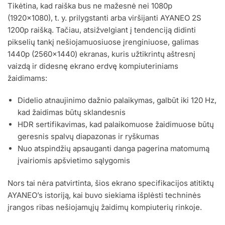
Tikėtina, kad raiška bus ne mažesnė nei 1080p
(1920×1080), t. y. prilygstanti arba viršijanti AYANEO 2S
1200p raišką. Tačiau, atsižvelgiant į tendenciją didinti
pikselių tankį nešiojamuosiuose įrenginiuose, galimas
1440p (2560×1440) ekranas, kuris užtikrintų aštresnį
vaizdą ir didesnę ekrano erdvę kompiuteriniams
žaidimams:
Didelio atnaujinimo dažnio palaikymas, galbūt iki 120 Hz,
kad žaidimas būtų sklandesnis
HDR sertifikavimas, kad palaikomuose žaidimuose būtų
geresnis spalvų diapazonas ir ryškumas
Nuo atspindžių apsauganti danga pagerina matomumą
įvairiomis apšvietimo sąlygomis
Nors tai nėra patvirtinta, šios ekrano specifikacijos atitiktų
AYANEO’s istoriją, kai buvo siekiama išplėsti techninės
įrangos ribas nešiojamųjų žaidimų kompiuterių rinkoje.