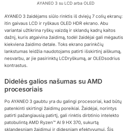
AYANEO 3 su LCD arba OLED
AYANEO 3 žaidėjams siūlo rinktis iš dviejų 7 colių ekranų:
itin gaivaus LCD ir ryškaus OLED HDR ekrano. Abu
variantai užtikrina ryškų vaizdą ir sklandų kadrų kaitos
dažnį, kuris atgaivina žaidimą, todėl žaidėjai gali mėgautis
kiekviena žaidimo detale. Toks ekrano parinkčių
lankstumas leidžia naudotojams patirti išskirtinį aiškumą,
nesvarbu, ar jie pasirinktų LCDryškumą, ar OLEDsodrius
kontrastus.
Didelės galios našumas su AMD
procesoriais
Po AYANEO 3 gaubtu yra du galingi procesoriai, kad būtų
patenkinti skirtingi žaidimų poreikiai. Žaidėjai, norintys
patirti pažangiausią patirtį, gali rinktis dirbtinio intelekto
patobulintą AMD Ryzen™ AI 9 HX 370, sukurtą
sklandesniam žaidimui ir didesniam efektyvumui. Šis