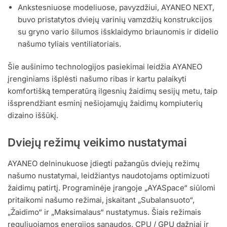
Ankstesniuose modeliuose, pavyzdžiui, AYANEO NEXT,
buvo pristatytos dviejų varinių vamzdžių konstrukcijos
su gryno vario šilumos išsklaidymo briaunomis ir didelio
našumo tyliais ventiliatoriais.
Šie aušinimo technologijos pasiekimai leidžia AYANEO
įrenginiams išplėsti našumo ribas ir kartu palaikyti
komfortišką temperatūrą ilgesnių žaidimų sesijų metu, taip
išsprendžiant esminį nešiojamųjų žaidimų kompiuterių
dizaino iššūkį.
Dviejų režimų veikimo nustatymai
AYANEO delninukuose įdiegti pažangūs dviejų režimų
našumo nustatymai, leidžiantys naudotojams optimizuoti
žaidimų patirtį. Programinėje įrangoje „AYASpace“ siūlomi
pritaikomi našumo režimai, įskaitant „Subalansuoto“,
„Žaidimo“ ir „Maksimalaus“ nustatymus. Šiais režimais
reguliuojamos energijos sąnaudos, CPU / GPU dažniai ir