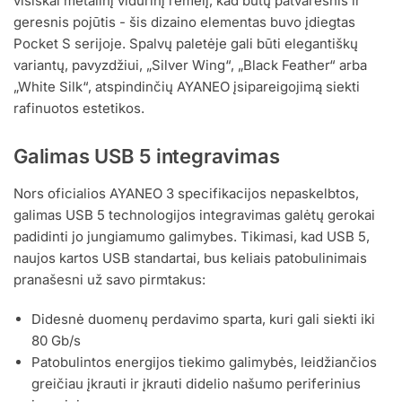
visiškai metalinį vidurinį rėmelį, kad būtų patvaresnis ir
geresnis pojūtis - šis dizaino elementas buvo įdiegtas
Pocket S serijoje. Spalvų paletėje gali būti elegantiškų
variantų, pavyzdžiui, „Silver Wing“, „Black Feather“ arba
„White Silk“, atspindinčių AYANEO įsipareigojimą siekti
rafinuotos estetikos.
Galimas USB 5 integravimas
Nors oficialios AYANEO 3 specifikacijos nepaskelbtos,
galimas USB 5 technologijos integravimas galėtų gerokai
padidinti jo jungiamumo galimybes. Tikimasi, kad USB 5,
naujos kartos USB standartai, bus keliais patobulinimais
pranašesni už savo pirmtakus:
Didesnė duomenų perdavimo sparta, kuri gali siekti iki
80 Gb/s
Patobulintos energijos tiekimo galimybės, leidžiančios
greičiau įkrauti ir įkrauti didelio našumo periferinius