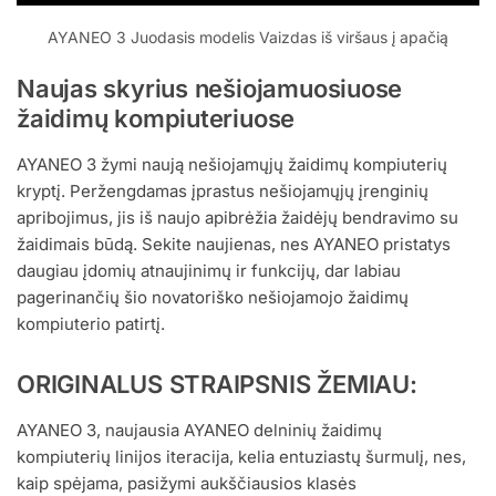
AYANEO 3 Juodasis modelis Vaizdas iš viršaus į apačią
Naujas skyrius nešiojamuosiuose
žaidimų kompiuteriuose
AYANEO 3 žymi naują nešiojamųjų žaidimų kompiuterių
kryptį. Peržengdamas įprastus nešiojamųjų įrenginių
apribojimus, jis iš naujo apibrėžia žaidėjų bendravimo su
žaidimais būdą. Sekite naujienas, nes AYANEO pristatys
daugiau įdomių atnaujinimų ir funkcijų, dar labiau
pagerinančių šio novatoriško nešiojamojo žaidimų
kompiuterio patirtį.
ORIGINALUS STRAIPSNIS ŽEMIAU:
AYANEO 3, naujausia AYANEO delninių žaidimų
kompiuterių linijos iteracija, kelia entuziastų šurmulį, nes,
kaip spėjama, pasižymi aukščiausios klasės