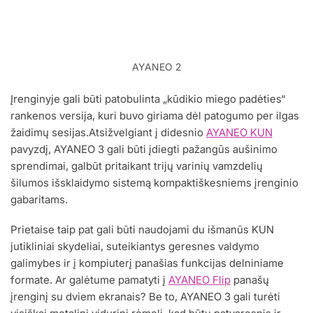
AYANEO 2
Įrenginyje gali būti patobulinta „kūdikio miego padėties“
rankenos versija, kuri buvo giriama dėl patogumo per ilgas
žaidimų sesijas.Atsižvelgiant į didesnio
AYANEO KUN
pavyzdį, AYANEO 3 gali būti įdiegti pažangūs aušinimo
sprendimai, galbūt pritaikant trijų varinių vamzdelių
šilumos išsklaidymo sistemą kompaktiškesniems įrenginio
gabaritams.
Prietaise taip pat gali būti naudojami du išmanūs KUN
jutikliniai skydeliai, suteikiantys geresnes valdymo
galimybes ir į kompiuterį panašias funkcijas delniniame
formate. Ar galėtume pamatyti į
AYANEO Flip
panašų
įrenginį su dviem ekranais? Be to, AYANEO 3 gali turėti