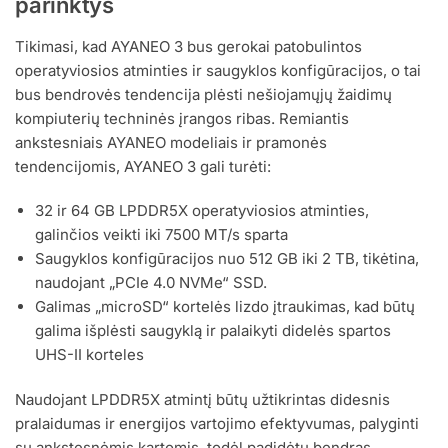
parinktys
Tikimasi, kad AYANEO 3 bus gerokai patobulintos
operatyviosios atminties ir saugyklos konfigūracijos, o tai
bus bendrovės tendencija plėsti nešiojamųjų žaidimų
kompiuterių techninės įrangos ribas. Remiantis
ankstesniais AYANEO modeliais ir pramonės
tendencijomis, AYANEO 3 gali turėti:
32 ir 64 GB LPDDR5X operatyviosios atminties,
galinčios veikti iki 7500 MT/s sparta
Saugyklos konfigūracijos nuo 512 GB iki 2 TB, tikėtina,
naudojant „PCIe 4.0 NVMe“ SSD.
Galimas „microSD“ kortelės lizdo įtraukimas, kad būtų
galima išplėsti saugyklą ir palaikyti didelės spartos
UHS-II korteles
Naudojant LPDDR5X atmintį būtų užtikrintas didesnis
pralaidumas ir energijos vartojimo efektyvumas, palyginti
su ankstesnėmis kartomis, todėl padidėtų bendras