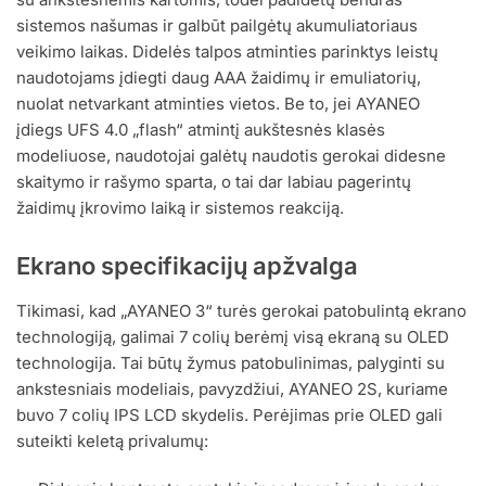
sistemos našumas ir galbūt pailgėtų akumuliatoriaus
veikimo laikas. Didelės talpos atminties parinktys leistų
naudotojams įdiegti daug AAA žaidimų ir emuliatorių,
nuolat netvarkant atminties vietos. Be to, jei AYANEO
įdiegs UFS 4.0 „flash“ atmintį aukštesnės klasės
modeliuose, naudotojai galėtų naudotis gerokai didesne
skaitymo ir rašymo sparta, o tai dar labiau pagerintų
žaidimų įkrovimo laiką ir sistemos reakciją.
Ekrano specifikacijų apžvalga
Tikimasi, kad „AYANEO 3“ turės gerokai patobulintą ekrano
technologiją, galimai 7 colių berėmį visą ekraną su OLED
technologija. Tai būtų žymus patobulinimas, palyginti su
ankstesniais modeliais, pavyzdžiui, AYANEO 2S, kuriame
buvo 7 colių IPS LCD skydelis. Perėjimas prie OLED gali
suteikti keletą privalumų: