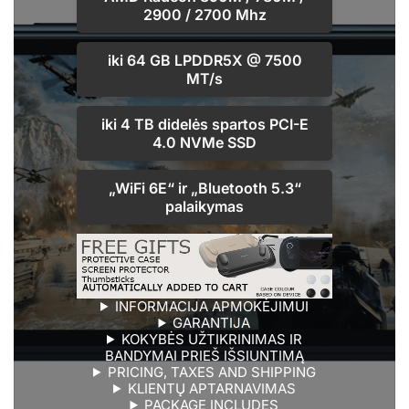
2900 / 2700 Mhz
iki
64 GB LPDDR5X @ 7500
MT/s
iki
4 TB
didelės spartos
PCI-E
4.0 NVMe SSD
„WiFi
6E
“ ir „Bluetooth
5.3
“
palaikymas
INFORMACIJA APMOKĖJIMUI
GARANTIJA
KOKYBĖS UŽTIKRINIMAS IR
BANDYMAI PRIEŠ IŠSIUNTIMĄ
PRICING, TAXES AND SHIPPING
KLIENTŲ APTARNAVIMAS
PACKAGE INCLUDES