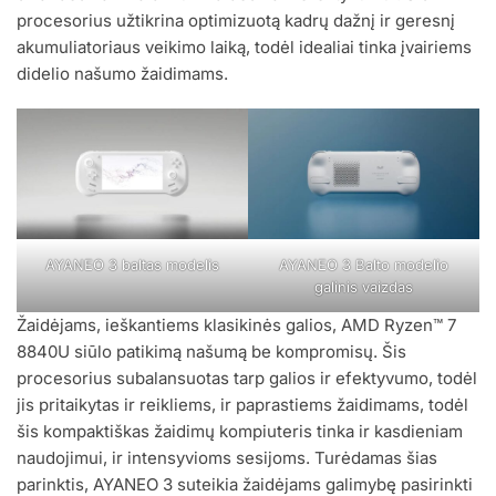
procesorius užtikrina optimizuotą kadrų dažnį ir geresnį
akumuliatoriaus veikimo laiką, todėl idealiai tinka įvairiems
didelio našumo žaidimams.
AYANEO 3 baltas modelis
AYANEO 3 Balto modelio
galinis vaizdas
Žaidėjams, ieškantiems klasikinės galios, AMD Ryzen™ 7
8840U siūlo patikimą našumą be kompromisų. Šis
procesorius subalansuotas tarp galios ir efektyvumo, todėl
jis pritaikytas ir reikliems, ir paprastiems žaidimams, todėl
šis kompaktiškas žaidimų kompiuteris tinka ir kasdieniam
naudojimui, ir intensyvioms sesijoms. Turėdamas šias
parinktis, AYANEO 3 suteikia žaidėjams galimybę pasirinkti