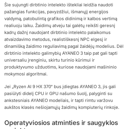
Šie sujungti dirbtinio intelekto ištekliai leidžia naudoti
pažangias funkcijas, pavyzdžiui, išmanųjį energijos
valdymą, patobulintą grafikos didinimą ir kalbos vertimą
realiuoju laiku. Žaidimų atveju tai galėtų reikšti geresnį
kadrų dažnį naudojant dirbtinio intelekto palaikomus
atvaizdavimo metodus, realistiškesnį NPC elgesį ir
dinamišką žaidimo reguliavimą pagal žaidėjų modelius. Dėl
dirbtinio intelekto galimybių AYANEO 3 taip pat gali tapti
universaliu įrenginiu, skirtu turinio kūrimui ir
produktyvumo užduotims, kuriose naudojami mašininio
mokymosi algoritmai.
Jei „Ryzen AI 9 HX 370“ bus įdiegtas AYANEO 3, jis gali
pasiūlyti didelį CPU ir GPU našumo šuolį, palyginti su
ankstesniais AYANEO modeliais, ir tapti rimtu varžovu
aukštos klasės nešiojamųjų žaidimų kompiuterių rinkoje.
Operatyviosios atminties ir saugyklos