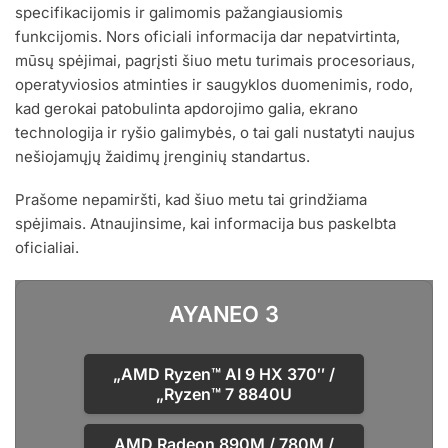
specifikacijomis ir galimomis pažangiausiomis
funkcijomis. Nors oficiali informacija dar nepatvirtinta,
mūsų spėjimai, pagrįsti šiuo metu turimais procesoriaus,
operatyviosios atminties ir saugyklos duomenimis, rodo,
kad gerokai patobulinta apdorojimo galia, ekrano
technologija ir ryšio galimybės, o tai gali nustatyti naujus
nešiojamųjų žaidimų įrenginių standartus.
Prašome nepamiršti, kad šiuo metu tai grindžiama
spėjimais. Atnaujinsime, kai informacija bus paskelbta
oficialiai.
AYANEO 3
„AMD
Ryzen™ AI 9 HX 370″
/
„Ryzen™ 7 8840U
AMD Radeon
890M
/
780M
/