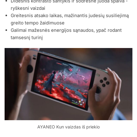
Didesnis kontrasto santykis ir sodresnė juoda spalva -
ryškesni vaizdai
Greitesnis atsako laikas, mažinantis judesių susiliejimą
greito tempo žaidimuose
Galimai mažesnės energijos sąnaudos, ypač rodant
tamsesnį turinį
AYANEO Kun vaizdas iš priekio