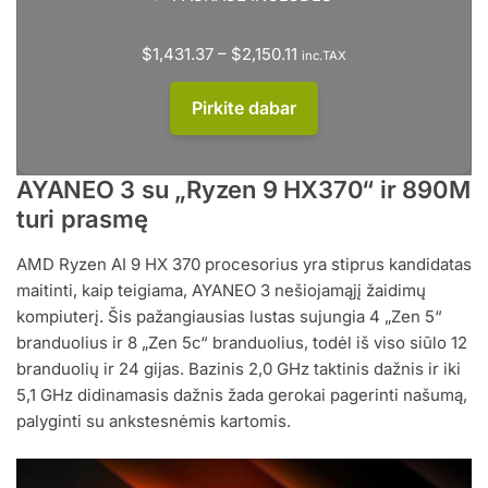
$
1,431.37
–
$
2,150.11
inc.TAX
Pirkite dabar
AYANEO 3 su „Ryzen 9 HX370“ ir 890M
turi prasmę
AMD Ryzen AI 9 HX 370 procesorius yra stiprus kandidatas
maitinti, kaip teigiama, AYANEO 3 nešiojamąjį žaidimų
kompiuterį. Šis pažangiausias lustas sujungia 4 „Zen 5“
branduolius ir 8 „Zen 5c“ branduolius, todėl iš viso siūlo 12
branduolių ir 24 gijas. Bazinis 2,0 GHz taktinis dažnis ir iki
5,1 GHz didinamasis dažnis žada gerokai pagerinti našumą,
palyginti su ankstesnėmis kartomis.