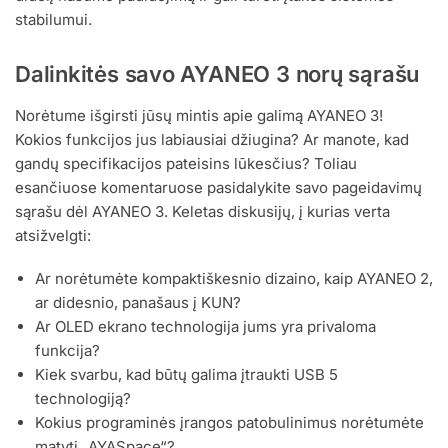
stabilumui.
Dalinkitės savo AYANEO 3 norų sąrašu
Norėtume išgirsti jūsų mintis apie galimą AYANEO 3!
Kokios funkcijos jus labiausiai džiugina? Ar manote, kad
gandų specifikacijos pateisins lūkesčius? Toliau
esančiuose komentaruose pasidalykite savo pageidavimų
sąrašu dėl AYANEO 3. Keletas diskusijų, į kurias verta
atsižvelgti:
Ar norėtumėte kompaktiškesnio dizaino, kaip AYANEO 2,
ar didesnio, panašaus į KUN?
Ar OLED ekrano technologija jums yra privaloma
funkcija?
Kiek svarbu, kad būtų galima įtraukti USB 5
technologiją?
Kokius programinės įrangos patobulinimus norėtumėte
matyti „AYASpace“?