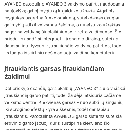
AYANEO patobulino AYANEO 3 valdymo patirtį, naudodama
naujovišką galinį mygtuką ir gaiduko užraktą. Atgalinis
mygtukas pagerina funkcionalumą, suteikdamas daugiau
galimybių atlikti veiksmus žaidime, o nuleistuko užraktas
pagerina valdymą šiuolaikiniuose ir retro žaidimuose. Šie
priedai, sklandžiai integruoti į įrenginio dizainą, suteikia
daugiau intuityvaus ir įtraukiančio valdymo patirties, todėl
jis tampa išskirtiniu nešiojamuoju žaidimų kompiuteriu.
Įtraukiantis garsas įtraukiančiam
žaidimui
Dėl priekyje esančių garsiakalbių „AYANEO 3“ siūlo visiškai
įtraukiančią garso patirtį, todėl žaidėjai atsiduria pačiame
veiksmo centre. Kiekvienas garsas - nuo subtilių žingsnių
iki sprogimo efektų - yra aiškesnis, todėl dar labiau
įtraukiantis. Patobulinta AYANEO 3 garso sistema suteikia
erdvinio garso įspūdį, kuris sustiprina kiekvieno šio