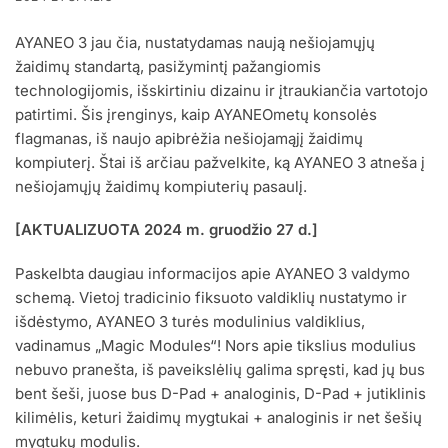
AYANEO 3 jau čia, nustatydamas naują nešiojamųjų
žaidimų standartą, pasižymintį pažangiomis
technologijomis, išskirtiniu dizainu ir įtraukiančia vartotojo
patirtimi. Šis įrenginys, kaip AYANEOmetų konsolės
flagmanas, iš naujo apibrėžia nešiojamąjį žaidimų
kompiuterį. Štai iš arčiau pažvelkite, ką AYANEO 3 atneša į
nešiojamųjų žaidimų kompiuterių pasaulį.
[AKTUALIZUOTA 2024 m. gruodžio 27 d.]
Paskelbta daugiau informacijos apie AYANEO 3 valdymo
schemą. Vietoj tradicinio fiksuoto valdiklių nustatymo ir
išdėstymo, AYANEO 3 turės modulinius valdiklius,
vadinamus „Magic Modules“! Nors apie tikslius modulius
nebuvo pranešta, iš paveikslėlių galima spręsti, kad jų bus
bent šeši, juose bus D-Pad + analoginis, D-Pad + jutiklinis
kilimėlis, keturi žaidimų mygtukai + analoginis ir net šešių
mygtukų modulis.