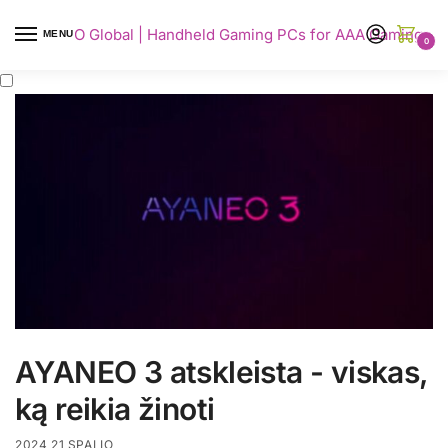
AYANEO Global | Handheld Gaming PCs for AAA Gaming
MENU
0
AYANEO 3 atskleista - viskas,
ką reikia žinoti
2024 21 SPALIO