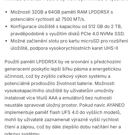
Možnosti 32GB a 64GB paměti RAM LPDDR5X s
potenciální rychlostí až 7500 MT/s.
Konfigurace úložiště s kapacitou od 512 GB do 2 TB,
pravděpodobně s využitím disků PCIe 4.0 NVMe SSD.
Možné začlenění slotu pro kartu microSD pro rozšíření
úložiště, podpora vysokorychlostních karet UHS-II
Použití paměti LPDDR5X by ve srovnání s předchozími
generacemi poskytlo lepší šířku pásma a energetickou
účinnost, což by zvýšilo celkový výkon systému a
potenciálně prodloužilo životnost baterie. Možnosti
vysokokapacitního úložiště by uživatelům umožnily
instalovat více titulů AAA a emulátorů bez nutnosti
neustále spravovat úložný prostor. Pokud navíc AYANEO
implementuje paměť flash UFS 4.0 do vyšších modelů,
mohli by uživatelé zaznamenat výrazně vyšší rychlost
čtení a zápisu, což by dále zlepšilo dobu načítání her a
odezvu systému.