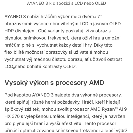
AYANEO 3 k dispozici s LCD nebo OLED
AYANEO 3 nabízí hráčům výběr mezi dvěma 7″
obrazovkami: vysoce obnovitelným LCD a jasným OLED
HDR displejem. Obě varianty poskytují živý obraz s
plynulou snímkovou frekvencí, která oživí hru a umožní
hráčům plně si vychutnat každý detail hry. Díky této
flexibilitě možností obrazovky si uživatelé mohou
vychutnat výjimečnou čistotu obrazu, ať už zvolí ostrost
LCD„nebo bohaté kontrasty OLED“.
Vysoký výkon s procesory AMD
Pod kapotou AYANEO 3 najdete dva výkonné procesory,
které splňují různé herní požadavky. Hráči, kteří hledají
špičkový zážitek, mohou zvolit procesor AMD Ryzen™ AI 9
HX 370 s vylepšenou umělou inteligencí, který je navržen
pro plynulejší hraní a vyšší efektivitu. Tento procesor
přináší optimalizovanou snímkovou frekvenci a lepší výdrž