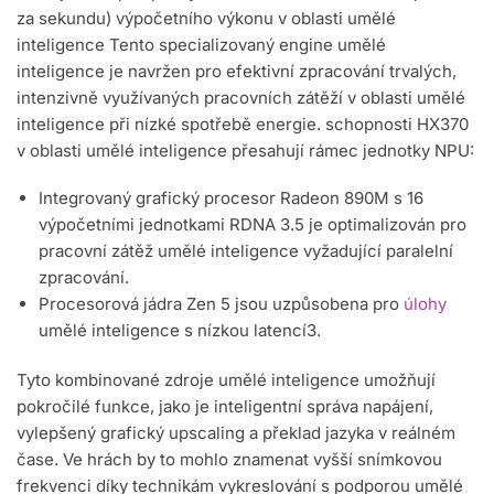
za sekundu) výpočetního výkonu v oblasti umělé
inteligence Tento specializovaný engine umělé
inteligence je navržen pro efektivní zpracování trvalých,
intenzivně využívaných pracovních zátěží v oblasti umělé
inteligence při nízké spotřebě energie. schopnosti HX370
v oblasti umělé inteligence přesahují rámec jednotky NPU:
Integrovaný grafický procesor Radeon 890M s 16
výpočetními jednotkami RDNA 3.5 je optimalizován pro
pracovní zátěž umělé inteligence vyžadující paralelní
zpracování.
Procesorová jádra Zen 5 jsou uzpůsobena pro
úlohy
umělé inteligence s nízkou latencí3.
Tyto kombinované zdroje umělé inteligence umožňují
pokročilé funkce, jako je inteligentní správa napájení,
vylepšený grafický upscaling a překlad jazyka v reálném
čase. Ve hrách by to mohlo znamenat vyšší snímkovou
frekvenci díky technikám vykreslování s podporou umělé