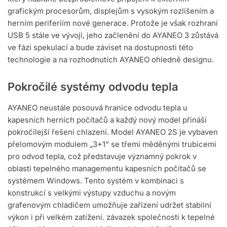
grafickým procesorům, displejům s vysokým rozlišením a
herním periferiím nové generace. Protože je však rozhraní
USB 5 stále ve vývoji, jeho začlenění do AYANEO 3 zůstává
ve fázi spekulací a bude záviset na dostupnosti této
technologie a na rozhodnutích AYANEO ohledně designu.
Pokročilé systémy odvodu tepla
AYANEO neustále posouvá hranice odvodu tepla u
kapesních herních počítačů a každý nový model přináší
pokročilejší řešení chlazení. Model AYANEO 2S je vybaven
přelomovým modulem „3+1“ se třemi měděnými trubicemi
pro odvod tepla, což představuje významný pokrok v
oblasti tepelného managementu kapesních počítačů se
systémem Windows. Tento systém v kombinaci s
konstrukcí s velkými výstupy vzduchu a novým
grafenovým chladičem umožňuje zařízení udržet stabilní
výkon i při velkém zatížení. závazek společnosti k tepelné