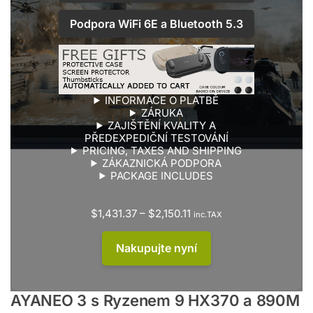
Podpora WiFi
6E
a Bluetooth
5.3
INFORMACE O PLATBĚ
ZÁRUKA
ZAJIŠTĚNÍ KVALITY A
PŘEDEXPEDIČNÍ TESTOVÁNÍ
PRICING, TAXES AND SHIPPING
ZÁKAZNICKÁ PODPORA
PACKAGE INCLUDES
$
1,431.37
–
$
2,150.11
inc.TAX
Nakupujte nyní
AYANEO 3 s Ryzenem 9 HX370 a 890M