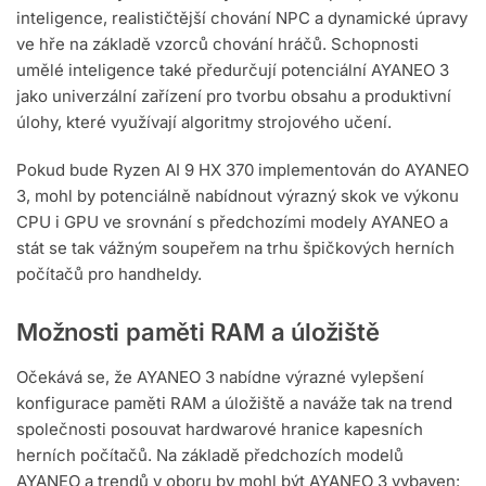
inteligence, realističtější chování NPC a dynamické úpravy
ve hře na základě vzorců chování hráčů. Schopnosti
umělé inteligence také předurčují potenciální AYANEO 3
jako univerzální zařízení pro tvorbu obsahu a produktivní
úlohy, které využívají algoritmy strojového učení.
Pokud bude Ryzen AI 9 HX 370 implementován do AYANEO
3, mohl by potenciálně nabídnout výrazný skok ve výkonu
CPU i GPU ve srovnání s předchozími modely AYANEO a
stát se tak vážným soupeřem na trhu špičkových herních
počítačů pro handheldy.
Možnosti paměti RAM a úložiště
Očekává se, že AYANEO 3 nabídne výrazné vylepšení
konfigurace paměti RAM a úložiště a naváže tak na trend
společnosti posouvat hardwarové hranice kapesních
herních počítačů. Na základě předchozích modelů
AYANEO a trendů v oboru by mohl být AYANEO 3 vybaven: