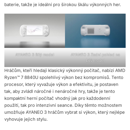
baterie, takže je ideální pro širokou škálu výkonných her.
AYANEO 3 Bílý model
AYANEO 3 Zadní pohled na
bílý model
Hráčům, kteří hledají klasický výkonný počítač, nabízí AMD
Ryzen™ 7 8840U spolehlivý výkon bez kompromisů. Tento
procesor, který vyvažuje výkon a efektivitu, je postaven
tak, aby zvládl náročné i nenáročné hry, takže je tento
kompaktní herní počítač vhodný jak pro každodenní
použití, tak pro intenzivní seance. Díky těmto možnostem
umožňuje AYANEO 3 hráčům vybrat si výkon, který nejlépe
vyhovuje jejich stylu.