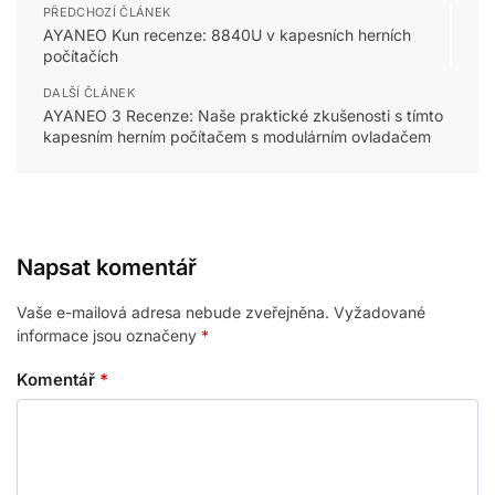
PŘEDCHOZÍ ČLÁNEK
AYANEO Kun recenze: 8840U v kapesních herních
počítačích
DALŠÍ ČLÁNEK
AYANEO 3 Recenze: Naše praktické zkušenosti s tímto
kapesním herním počítačem s modulárním ovladačem
Napsat komentář
Vaše e-mailová adresa nebude zveřejněna.
Vyžadované
informace jsou označeny
*
Komentář
*
Prémiový kabel adaptéru USB typu C na HDMI s rozlišením 4K 60 Hz
28 people seeing this product right
now