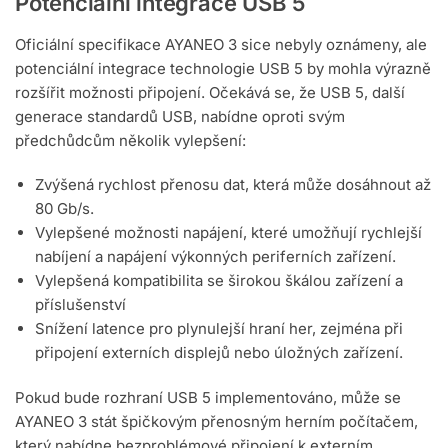
Potenciální integrace USB 5
Oficiální specifikace AYANEO 3 sice nebyly oznámeny, ale
potenciální integrace technologie USB 5 by mohla výrazně
rozšířit možnosti připojení. Očekává se, že USB 5, další
generace standardů USB, nabídne oproti svým
předchůdcům několik vylepšení:
Zvýšená rychlost přenosu dat, která může dosáhnout až
80 Gb/s.
Vylepšené možnosti napájení, které umožňují rychlejší
nabíjení a napájení výkonných periferních zařízení.
Vylepšená kompatibilita se širokou škálou zařízení a
příslušenství
Snížení latence pro plynulejší hraní her, zejména při
připojení externích displejů nebo úložných zařízení.
Pokud bude rozhraní USB 5 implementováno, může se
AYANEO 3 stát špičkovým přenosným herním počítačem,
který nabídne bezproblémové připojení k externím