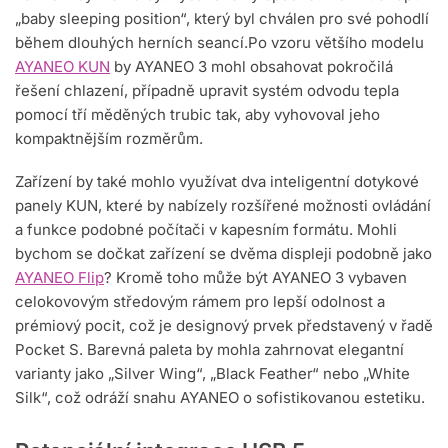
„baby sleeping position“, který byl chválen pro své pohodlí
během dlouhých herních seancí.Po vzoru většího modelu
AYANEO KUN
by AYANEO 3 mohl obsahovat pokročilá
řešení chlazení, případně upravit systém odvodu tepla
pomocí tří měděných trubic tak, aby vyhovoval jeho
kompaktnějším rozměrům.
Zařízení by také mohlo využívat dva inteligentní dotykové
panely KUN, které by nabízely rozšířené možnosti ovládání
a funkce podobné počítači v kapesním formátu. Mohli
bychom se dočkat zařízení se dvěma displeji podobně jako
AYANEO Flip
? Kromě toho může být AYANEO 3 vybaven
celokovovým středovým rámem pro lepší odolnost a
prémiový pocit, což je designový prvek představený v řadě
Pocket S. Barevná paleta by mohla zahrnovat elegantní
varianty jako „Silver Wing“, „Black Feather“ nebo „White
Silk“, což odráží snahu AYANEO o sofistikovanou estetiku.