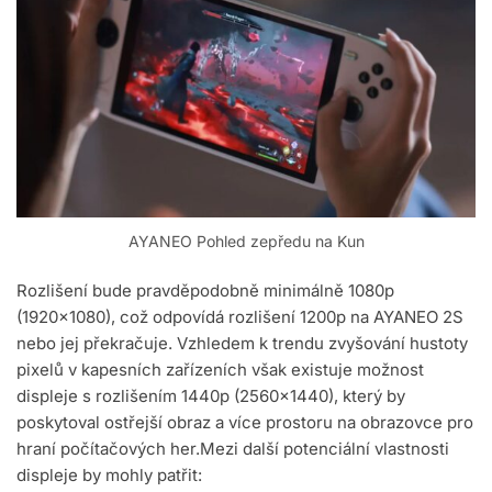
AYANEO Pohled zepředu na Kun
Rozlišení bude pravděpodobně minimálně 1080p
(1920×1080), což odpovídá rozlišení 1200p na AYANEO 2S
nebo jej překračuje. Vzhledem k trendu zvyšování hustoty
pixelů v kapesních zařízeních však existuje možnost
displeje s rozlišením 1440p (2560×1440), který by
poskytoval ostřejší obraz a více prostoru na obrazovce pro
hraní počítačových her.Mezi další potenciální vlastnosti
displeje by mohly patřit: