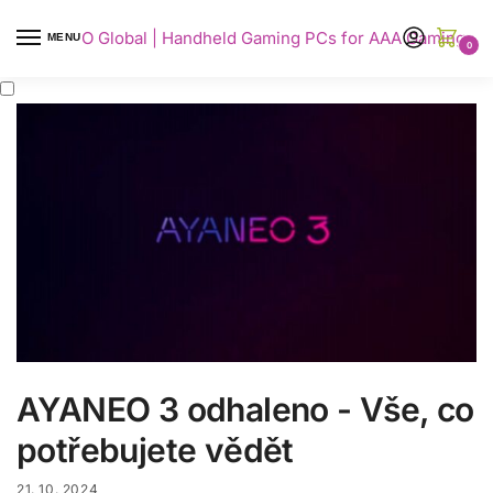
AYANEO Global | Handheld Gaming PCs for AAA Gaming
MENU
0
AYANEO 3 odhaleno - Vše, co
potřebujete vědět
21. 10. 2024