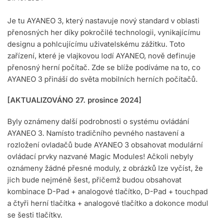
Je tu AYANEO 3, který nastavuje nový standard v oblasti
přenosných her díky pokročilé technologii, vynikajícímu
designu a pohlcujícímu uživatelskému zážitku. Toto
zařízení, které je vlajkovou lodí AYANEO, nově definuje
přenosný herní počítač. Zde se blíže podíváme na to, co
AYANEO 3 přináší do světa mobilních herních počítačů.
[AKTUALIZOVÁNO 27. prosince 2024]
Byly oznámeny další podrobnosti o systému ovládání
AYANEO 3. Namísto tradičního pevného nastavení a
rozložení ovladačů bude AYANEO 3 obsahovat modulární
ovládací prvky nazvané Magic Modules! Ačkoli nebyly
oznámeny žádné přesné moduly, z obrázků lze vyčíst, že
jich bude nejméně šest, přičemž budou obsahovat
kombinace D-Pad + analogové tlačítko, D-Pad + touchpad
a čtyři herní tlačítka + analogové tlačítko a dokonce modul
se šesti tlačítky.