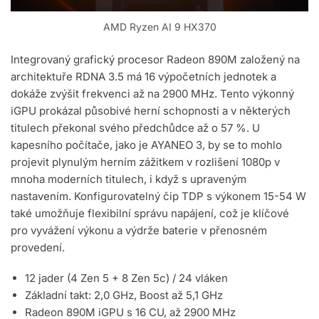
AMD Ryzen AI 9 HX370
Integrovaný grafický procesor Radeon 890M založený na
architektuře RDNA 3.5 má 16 výpočetních jednotek a
dokáže zvýšit frekvenci až na 2900 MHz. Tento výkonný
iGPU prokázal působivé herní schopnosti a v některých
titulech překonal svého předchůdce až o 57 %. U
kapesního počítače, jako je AYANEO 3, by se to mohlo
projevit plynulým herním zážitkem v rozlišení 1080p v
mnoha moderních titulech, i když s upraveným
nastavením. Konfigurovatelný čip TDP s výkonem 15-54 W
také umožňuje flexibilní správu napájení, což je klíčové
pro vyvážení výkonu a výdrže baterie v přenosném
provedení.
12 jader (4 Zen 5 + 8 Zen 5c) / 24 vláken
Základní takt: 2,0 GHz, Boost až 5,1 GHz
Radeon 890M iGPU s 16 CU, až 2900 MHz