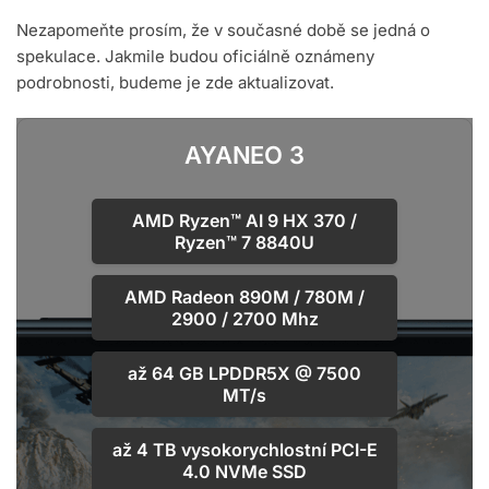
Nezapomeňte prosím, že v současné době se jedná o
spekulace. Jakmile budou oficiálně oznámeny
podrobnosti, budeme je zde aktualizovat.
AYANEO 3
AMD
Ryzen™ AI 9 HX 370
/
Ryzen™ 7 8840U
AMD Radeon
890M
/
780M
/
2900 / 2700 Mhz
až
64 GB LPDDR5X @ 7500
MT/s
až
4 TB
vysokorychlostní
PCI-E
4.0 NVMe SSD