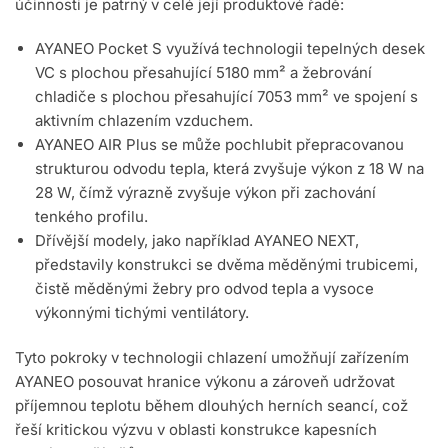
účinnosti je patrný v celé její produktové řadě:
AYANEO Pocket S využívá technologii tepelných desek
VC s plochou přesahující 5180 mm² a žebrování
chladiče s plochou přesahující 7053 mm² ve spojení s
aktivním chlazením vzduchem.
AYANEO AIR Plus se může pochlubit přepracovanou
strukturou odvodu tepla, která zvyšuje výkon z 18 W na
28 W, čímž výrazně zvyšuje výkon při zachování
tenkého profilu.
Dřívější modely, jako například AYANEO NEXT,
představily konstrukci se dvěma měděnými trubicemi,
čistě měděnými žebry pro odvod tepla a vysoce
výkonnými tichými ventilátory.
Tyto pokroky v technologii chlazení umožňují zařízením
AYANEO posouvat hranice výkonu a zároveň udržovat
příjemnou teplotu během dlouhých herních seancí, což
řeší kritickou výzvu v oblasti konstrukce kapesních