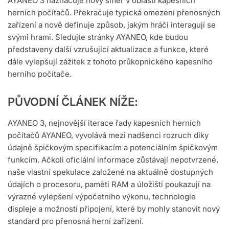
AYANEO 3 naznačuje nový směr v oblasti kapesních
herních počítačů. Překračuje typická omezení přenosných
zařízení a nově definuje způsob, jakým hráči interagují se
svými hrami. Sledujte stránky AYANEO, kde budou
představeny další vzrušující aktualizace a funkce, které
dále vylepšují zážitek z tohoto průkopnického kapesního
herního počítače.
PŮVODNÍ ČLÁNEK NÍŽE:
AYANEO 3, nejnovější iterace řady kapesních herních
počítačů AYANEO, vyvolává mezi nadšenci rozruch díky
údajně špičkovým specifikacím a potenciálním špičkovým
funkcím. Ačkoli oficiální informace zůstávají nepotvrzené,
naše vlastní spekulace založené na aktuálně dostupných
údajích o procesoru, paměti RAM a úložišti poukazují na
výrazné vylepšení výpočetního výkonu, technologie
displeje a možností připojení, které by mohly stanovit nový
standard pro přenosná herní zařízení.