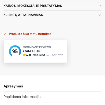
KAINOS, MOKESČIAI IR PRISTATYMAS
KLIENTŲ APTARNAVIMAS
Produkto šiuo metu neturime.
A
l
t
e
r
n
a
t
i
v
Aprašymas
e
:
Papildoma informacija