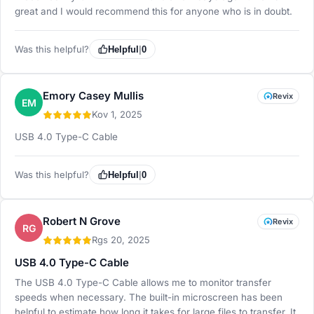
great and I would recommend this for anyone who is in doubt.
Was this helpful?
Helpful
|
0
Emory Casey Mullis
Revix
EM
Kov 1, 2025
USB 4.0 Type-C Cable
Was this helpful?
Helpful
|
0
Robert N Grove
Revix
RG
Rgs 20, 2025
USB 4.0 Type-C Cable
The USB 4.0 Type-C Cable allows me to monitor transfer
speeds when necessary. The built-in microscreen has been
helpful to estimate how long it takes for large files to transfer. It