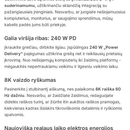
suderinamumu
, užtikrinančiu sklandžią integraciją su
pažangiausiais įrenginiais. Nesvarbu, ar jungiate nešiojamuosius
kompiuterius, monitorius, ar saugojimo sprendimus, mūsų
kabelis padės jums būti priekyje.
Galia viršija ribas: 240 W PD
Įkraukite greičiau, dirbkite ilgiau. Įspūdingas
240 W „Power
Delivery“
pajėgumas užtikrina greitą net ir reikliausių prietaisų
įkrovimą. Nuo nešiojamųjų kompiuterių iki žaidimų platformų -
mėgaukitės nepertraukiamu veikimu ir ilgesniu veikimo laiku.
8K vaizdo ryškumas
Pasinerkite į stulbinantį aiškumą, nes palaikoma
8K raiška 60
Hz dažniu
. Nesvarbu, ar žaidžiate žaidimus, redaguojate
didelės raiškos turinį, ar žiūrite itin aukštos raiškos pramogas,
kiekvienas kadras išsiskirs tikroviškomis detalėmis ir ryškiomis
spalvomis.
Naujoviška realaus laiko elektros energijos