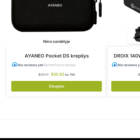
Nėra sandėlyje
AYANEO Pocket DS krepšys
DROIX 140W 
$
20.82
$
27.77
inc.TAX
Daugiau