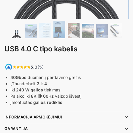
USB 4.0 C tipo kabelis
40Gbps
duomenų perdavimo greitis
„Thunderbolt
3
ir
4
Iki
240 W galios
tiekimas
Palaiko iki
8K @ 60Hz
vaizdo išvestį
Įmontuotas
galios rodiklis
INFORMACIJA APMOKĖJIMUI
GARANTIJA