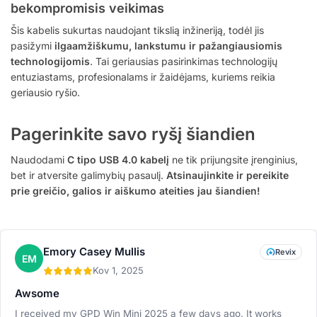
bekompromisis veikimas
Šis kabelis sukurtas naudojant tikslią inžineriją, todėl jis
pasižymi
ilgaamžiškumu, lankstumu ir pažangiausiomis
technologijomis
. Tai geriausias pasirinkimas technologijų
entuziastams, profesionalams ir žaidėjams, kuriems reikia
geriausio ryšio.
Pagerinkite savo ryšį šiandien
Naudodami
C tipo USB 4.0 kabelį
ne tik prijungsite įrenginius,
bet ir atversite galimybių pasaulį.
Atsinaujinkite ir pereikite
prie greičio, galios ir aiškumo ateities jau šiandien!
Emory Casey Mullis
Revix
EM
Kov 1, 2025
Awsome
I received my GPD Win Mini 2025 a few days ago. It works