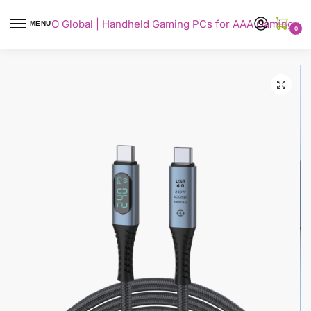
AYANEO Global | Handheld Gaming PCs for AAA Gaming
MENU
0