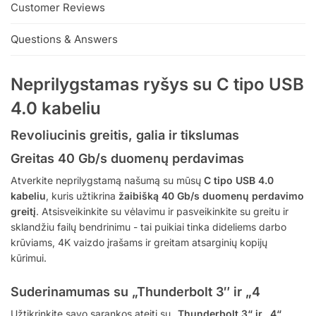
Customer Reviews
Questions & Answers
Neprilygstamas ryšys su C tipo USB
4.0 kabeliu
Revoliucinis greitis, galia ir tikslumas
Greitas 40 Gb/s duomenų perdavimas
Atverkite neprilygstamą našumą su mūsų
C tipo USB 4.0
kabeliu
, kuris užtikrina
žaibišką 40 Gb/s duomenų perdavimo
greitį
. Atsisveikinkite su vėlavimu ir pasveikinkite su greitu ir
sklandžiu failų bendrinimu - tai puikiai tinka dideliems darbo
krūviams, 4K vaizdo įrašams ir greitam atsarginių kopijų
kūrimui.
Suderinamumas su „Thunderbolt 3″ ir „4
Užtikrinkite savo sąrankos ateitį su
„Thunderbolt 3“ ir „4“