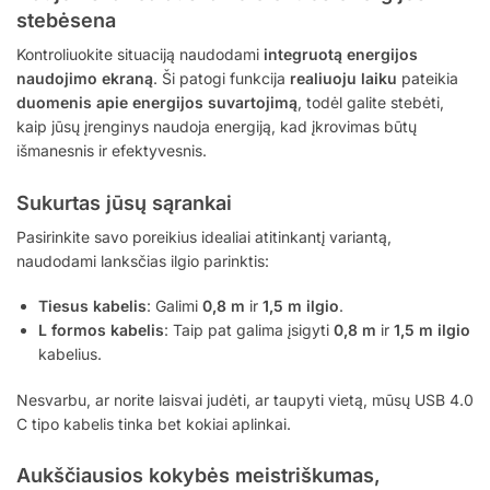
stebėsena
Kontroliuokite situaciją naudodami
integruotą energijos
naudojimo ekraną
. Ši patogi funkcija
realiuoju laiku
pateikia
duomenis apie energijos suvartojimą
, todėl galite stebėti,
kaip jūsų įrenginys naudoja energiją, kad įkrovimas būtų
išmanesnis ir efektyvesnis.
Sukurtas jūsų sąrankai
Pasirinkite savo poreikius idealiai atitinkantį variantą,
naudodami lanksčias ilgio parinktis:
Tiesus kabelis
: Galimi
0,8 m
ir
1,5 m ilgio
.
L formos kabelis
: Taip pat galima įsigyti
0,8 m
ir
1,5 m ilgio
kabelius.
Nesvarbu, ar norite laisvai judėti, ar taupyti vietą, mūsų USB 4.0
C tipo kabelis tinka bet kokiai aplinkai.
Aukščiausios kokybės meistriškumas,