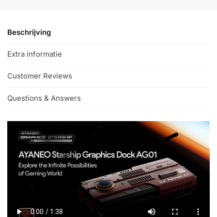
t
i
v
Beschrijving
e
:
Extra informatie
Customer Reviews
Questions & Answers