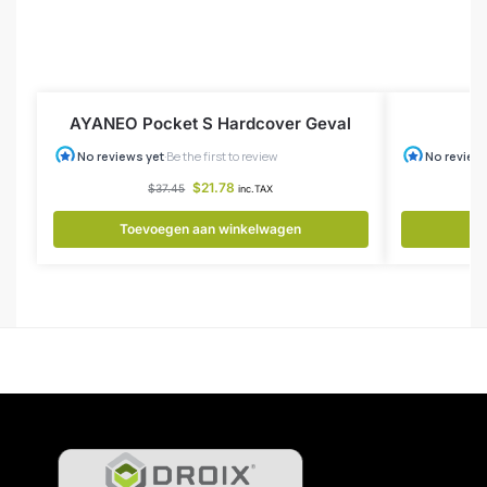
AYANEO Pocket S Hardcover Geval
U
$
21.78
$
37.45
inc.TAX
Toevoegen aan winkelwagen