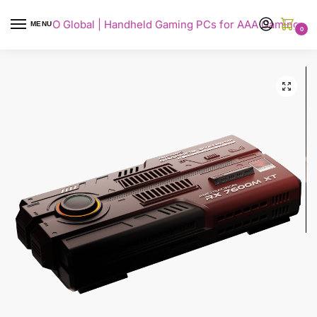
AYANEO Global | Handheld Gaming PCs for AAA Gaming
MENU
0