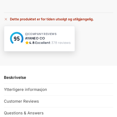
Dette produktet er for tiden utsolgt og utilgjengelig.
A
l
t
e
r
n
a
t
i
v
Beskrivelse
e
:
Ytterligere informasjon
Customer Reviews
Questions & Answers