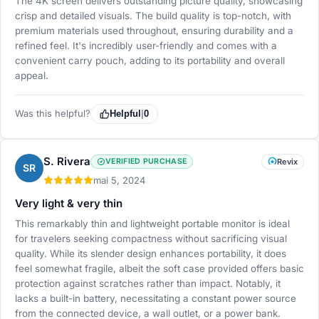
The 4K screen delivers outstanding picture quality, showcasing
crisp and detailed visuals. The build quality is top-notch, with
premium materials used throughout, ensuring durability and a
refined feel. It's incredibly user-friendly and comes with a
convenient carry pouch, adding to its portability and overall
appeal.
Was this helpful?
Helpful
|
0
S. Rivera
VERIFIED PURCHASE
Revix
SR
mai 5, 2024
Very light & very thin
This remarkably thin and lightweight portable monitor is ideal
for travelers seeking compactness without sacrificing visual
quality. While its slender design enhances portability, it does
feel somewhat fragile, albeit the soft case provided offers basic
protection against scratches rather than impact. Notably, it
lacks a built-in battery, necessitating a constant power source
from the connected device, a wall outlet, or a power bank.