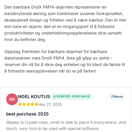
Den bærbare DroiX PM14-skjermen representerer en
banebrytende løsning som kombinerer suveren funksjonalitet,
eksepsjonell design og friheten ved å være bærbar. Den er mer
enn bare en skjerm; den er en inngangsport til å forbedre
produktiviteten og underholdningsopplevelsene dine uansett
hvor du befinner deg.
Oppdag fremtiden for bærbare skjermer for bærbare
datamaskiner med DroiX PM14. Ikke gå glipp av dette -
reserver din nå for å sikre deg enheten og bli blant de første til
å forbedre seeropplevelsen når du er på farten!
NOEL KOUTLIS
VERIFIED PURCHASE
Revix
NK
des 27, 2025
best purchase 2025
display is crystal clear, small in side to place it everywhere, and
touch, very nice to be used with special software