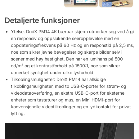
Detaljerte funksjoner
Ytelse: DroiX PM14 4K bærbar skjerm utmerker seg ved å gi
en responsiv og oppslukende seeropplevelse med en
oppdateringsfrekvens på 60 Hz og en responstid på 2,5 ms,
noe som sikrer jevne bevegelser og skarpe bilder selv i
scener med høy hastighet. Den har en luminans på 500
cd/m² og et kontrastforhold på 1500:1, noe som sikrer
utmerket synlighet under ulike lysforhold.
Tilkoblingsmuligheter: DroiX PM14 har allsidige
tilkoblingsmuligheter, med to USB-C-porter for strøm- og
videodataoverføring, en ekstra USB-C-port for eksterne
enheter som tastaturer og mus, en Mini HDMI-port for
konvensjonelle videotilkoblinger og en lydkontakt for privat
lytting.