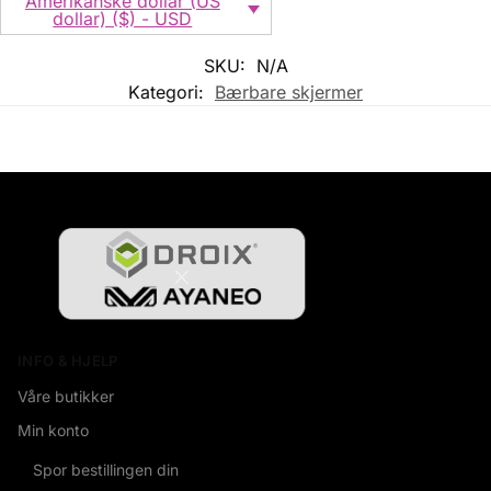
Amerikanske dollar (US
dollar) ($) - USD
SKU:
N/A
Kategori:
Bærbare skjermer
INFO & HJELP
Våre butikker
Min konto
Spor bestillingen din