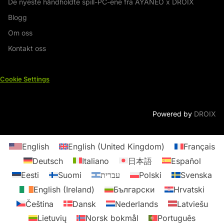
De nyeste håndholdte spill-PC-ene fra AYANEO x DROIX
Blogg
Om oss
Kontakt oss
Cookie Settings
Powered by
DROIX
English
English (United Kingdom)
Français
Deutsch
Italiano
日本語
Español
Eesti
Suomi
עברית
Polski
Svenska
English (Ireland)
Български
Hrvatski
Čeština
Dansk
Nederlands
Latviešu
Lietuvių
Norsk bokmål
Português