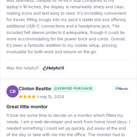
was seamless. Despite its 14-inch size compared to my
laptop's 16 inches, the display is remarkably sharp and clear,
making icons and text easy to read. It's incredibly convenient
for travel; fitting snugly into my pack's tablet slot and offering
additional USB-C connections and a headphone jack. The
included felt sleeve protects it adequately, though it could be
more accommodating for the power brick and cords. Overall,
it's been a fantastic addition to my mobile setup, proving
invaluable for both work and leisure on the go.
Was this helpful?
Helpful
|
0
Clinton Beattie
VERIFIED PURCHASE
Revix
CB
máj 15, 2024
Great little monitor
It took me some time to decide on a monitor which fitted my
needs. I am a web developer and work from home most days. I
needed something I could set up quickly, put away at the end
of the day or take with me into the office. The monitor had to