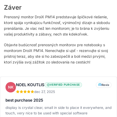
Záver
Prenosný monitor DroiX PM14 predstavuje špičkové riešenie,
ktoré spája vynikajúcu funkčnosť, výnimočný dizajn a slobodu
prenášania. Je viac než len monitorom; je to brána k zvýšeniu
vašej produktivity a zábavy, nech ste kdekoľvek.
Objavte budúcnosť prenosných monitorov pre notebooky s
monitorom DroiX PM14. Nenechajte si ujsť - rezervujte si svoj
prístroj teraz, aby ste si ho zabezpečili a boli medzi prvými,
ktorí zvýšia svoj zážitok zo sledovania na cestách!
NOEL KOUTLIS
VERIFIED PURCHASE
Revix
NK
dec 27, 2025
best purchase 2025
display is crystal clear, small in side to place it everywhere, and
touch, very nice to be used with special software