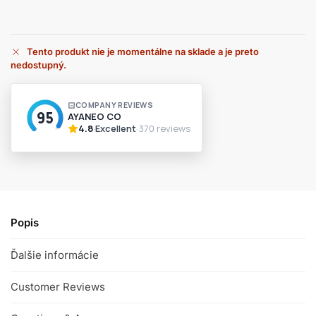
Tento produkt nie je momentálne na sklade a je preto
nedostupný.
A
l
t
e
r
n
a
t
i
v
Popis
e
:
Ďalšie informácie
Customer Reviews