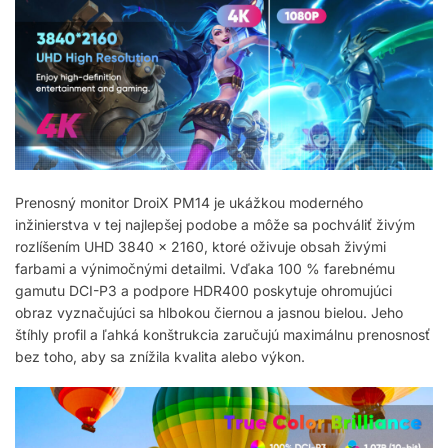
Prenosný monitor DroiX PM14 je ukážkou moderného
inžinierstva v tej najlepšej podobe a môže sa pochváliť živým
rozlíšením UHD 3840 × 2160, ktoré oživuje obsah živými
farbami a výnimočnými detailmi. Vďaka 100 % farebnému
gamutu DCI-P3 a podpore HDR400 poskytuje ohromujúci
obraz vyznačujúci sa hlbokou čiernou a jasnou bielou. Jeho
štíhly profil a ľahká konštrukcia zaručujú maximálnu prenosnosť
bez toho, aby sa znížila kvalita alebo výkon.