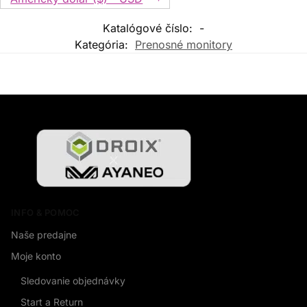
Katalógové číslo:
-
Kategória:
Prenosné monitory
INFO & POMOC
Naše predajne
Moje konto
Sledovanie objednávky
Start a Return