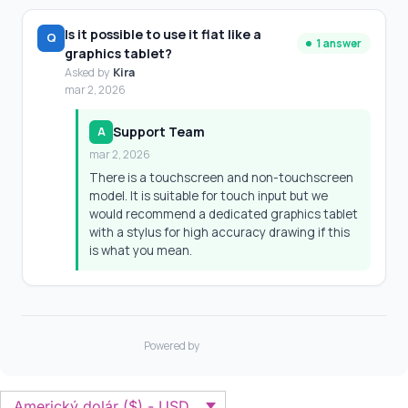
Americký dolár ($) - USD