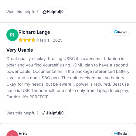
Was this helpful?
Helpful
|
0
Richard Lange
Revix
RL
feb 11, 2025
Very Usable
Great quality display. If using USBC it's awesome. If laptop is
older and you find yourself using HDMI, plan to have a second
power cable. Documentation in the package referenced battery
level, and a non USBC port. The unit received has no battery.
Okay for my needs, but be aware... power is required. Best use
case is USB Thunderbolt, one cable only from laptop to display.
For this, it's PERFECT.
Was this helpful?
Helpful
|
0
Eric
Revix