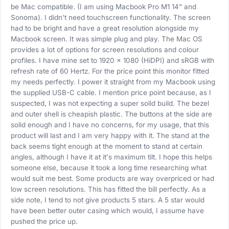
be Mac compatible. (I am using Macbook Pro M1 14" and
Sonoma). I didn't need touchscreen functionality. The screen
had to be bright and have a great resolution alongside my
Macbook screen. It was simple plug and play. The Mac OS
provides a lot of options for screen resolutions and colour
profiles. I have mine set to 1920 x 1080 (HiDPI) and sRGB with
refresh rate of 60 Hertz. For the price point this monitor fitted
my needs perfectly. I power it straight from my Macbook using
the supplied USB-C cable. I mention price point because, as I
suspected, I was not expecting a super solid build. The bezel
and outer shell is cheapish plastic. The buttons at the side are
solid enough and I have no concerns, for my usage, that this
product will last and I am very happy with it. The stand at the
back seems tight enough at the moment to stand at certain
angles, although I have it at it's maximum tilt. I hope this helps
someone else, because it took a long time researching what
would suit me best. Some products are way overpriced or had
low screen resolutions. This has fitted the bill perfectly. As a
side note, I tend to not give products 5 stars. A 5 star would
have been better outer casing which would, I assume have
pushed the price up.