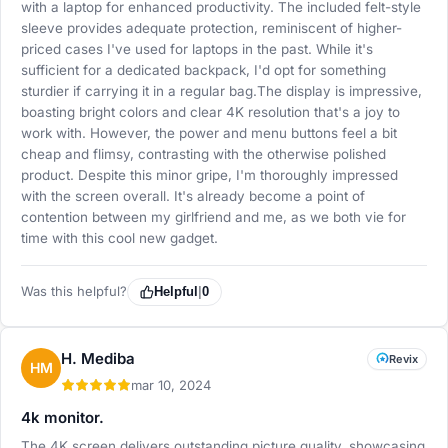
with a laptop for enhanced productivity. The included felt-style
sleeve provides adequate protection, reminiscent of higher-
priced cases I've used for laptops in the past. While it's
sufficient for a dedicated backpack, I'd opt for something
sturdier if carrying it in a regular bag.The display is impressive,
boasting bright colors and clear 4K resolution that's a joy to
work with. However, the power and menu buttons feel a bit
cheap and flimsy, contrasting with the otherwise polished
product. Despite this minor gripe, I'm thoroughly impressed
with the screen overall. It's already become a point of
contention between my girlfriend and me, as we both vie for
time with this cool new gadget.
Was this helpful?
Helpful
|
0
H. Mediba
Revix
HM
mar 10, 2024
4k monitor.
The 4K screen delivers outstanding picture quality, showcasing