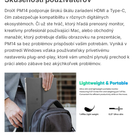
DroiX PM14 podporuje širokú škálu zariadení HDMI a Type-C,
čím zabezpečuje kompatibilitu v rôznych digitálnych
ekosystémoch. Či už ste hráč, ktorý hľadá prenosný monitor,
kreatívny profesionál používajúci Mac, alebo obchodný
manažér, ktorý potrebuje ďalšiu obrazovku na prezentácie,
PM14 sa bez problémov prispôsobí vašim potrebám. Vyniká v
prostredí Windows vďaka používateľsky prívetivému
nastaveniu plug-and-play, ktoré vám umožní plynulý prechod k
práci alebo zábave bez akýchkoľvek problémov.