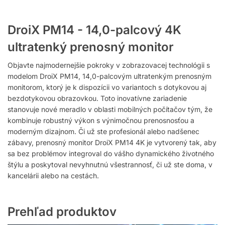
DroiX PM14 - 14,0-palcový 4K
ultratenký prenosný monitor
Objavte najmodernejšie pokroky v zobrazovacej technológii s
modelom DroiX PM14, 14,0-palcovým ultratenkým prenosným
monitorom, ktorý je k dispozícii vo variantoch s dotykovou aj
bezdotykovou obrazovkou. Toto inovatívne zariadenie
stanovuje nové meradlo v oblasti mobilných počítačov tým, že
kombinuje robustný výkon s výnimočnou prenosnosťou a
moderným dizajnom. Či už ste profesionál alebo nadšenec
zábavy, prenosný monitor DroiX PM14 4K je vytvorený tak, aby
sa bez problémov integroval do vášho dynamického životného
štýlu a poskytoval nevyhnutnú všestrannosť, či už ste doma, v
kancelárii alebo na cestách.
Prehľad produktov