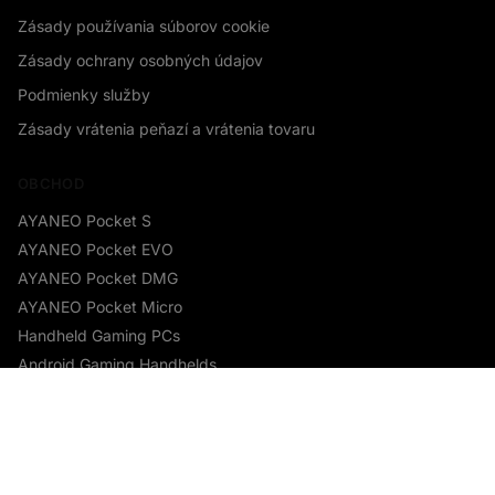
Zásady používania súborov cookie
Zásady ochrany osobných údajov
Podmienky služby
Zásady vrátenia peňazí a vrátenia tovaru
OBCHOD
AYANEO Pocket S
AYANEO Pocket EVO
Someone in Aldergrove, British
AYANEO Pocket DMG
Columbia, Canada , purchased a
AYANEO Pocket Micro
Prémiový kábel adaptéra USB typu C na HDMI s rozlíšením 4K 60 Hz
Handheld Gaming PCs
About 9 hours ago
Android Gaming Handhelds
Accessories
VIAC S AYANEO
Najnovšie vreckové herné počítače od AYANEO x DROIX