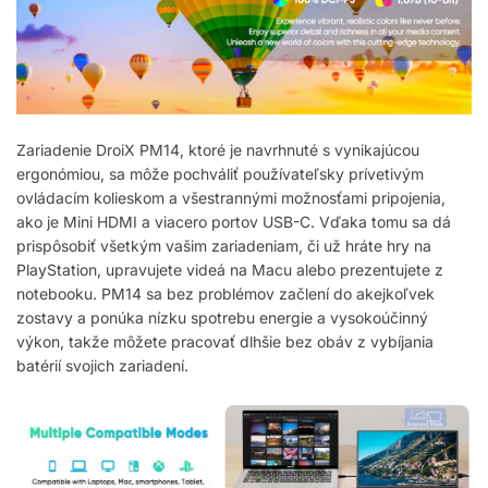
Zariadenie DroiX PM14, ktoré je navrhnuté s vynikajúcou
ergonómiou, sa môže pochváliť používateľsky prívetivým
ovládacím kolieskom a všestrannými možnosťami pripojenia,
ako je Mini HDMI a viacero portov USB-C. Vďaka tomu sa dá
prispôsobiť všetkým vašim zariadeniam, či už hráte hry na
PlayStation, upravujete videá na Macu alebo prezentujete z
notebooku. PM14 sa bez problémov začlení do akejkoľvek
zostavy a ponúka nízku spotrebu energie a vysokoúčinný
výkon, takže môžete pracovať dlhšie bez obáv z vybíjania
batérií svojich zariadení.