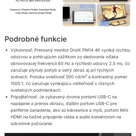
Podrobné funkcie
Výkonnosť: Prenosný monitor DroiX PM14 4K vyniká rýchlou
odozvou a pohlcujúcim zážitkom zo sledovania vďaka
obnovovacej frekvencii 60 Hz a rýchlosti odozvy 2,5 ms, čo
zaručuje plynulý pohyb a ostrý obraz aj pri rýchlych
scénach. Ponúka svietivosť 500 cd/m² a kontrastný pomer
1500:1, čo zaručuje vynikajúcu viditeľnosť v rôznych
svetelných podmienkach.
Pripojiteľnosť: Je vybavený dvoma portami USB-C na
napájanie a prenos obrazu, ďalším portom USB-C pre
periférne zariadenia, ako sú klávesnice a myši, portom Mini
HDMI na bežné pripojenie videa a audio konektorom na
súkromné počúvanie.