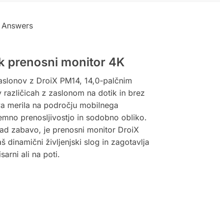
 Answers
ek prenosni monitor 4K
zaslonov z DroiX PM14, 14,0-palčnim
 različicah z zaslonom na dotik in brez
va merila na področju mobilnega
jemno prenosljivostjo in sodobno obliko.
 nad zabavo, je prenosni monitor DroiX
 dinamični življenjski slog in zagotavlja
arni ali na poti.