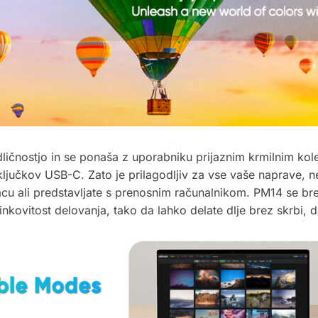
ičnostjo in se ponaša z uporabniku prijaznim krmilnim kol
ključkov USB-C. Zato je prilagodljiv za vse vaše naprave, ne 
cu ali predstavljate s prenosnim računalnikom. PM14 se brez
kovitost delovanja, tako da lahko delate dlje brez skrbi, da 