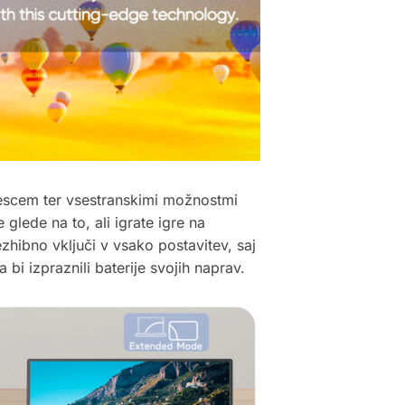
escem ter vsestranskimi možnostmi
glede na to, ali igrate igre na
hibno vključi v vsako postavitev, saj
bi izpraznili baterije svojih naprav.