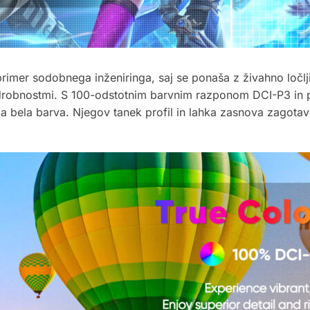
primer sodobnega inženiringa, saj se ponaša z živahno ločl
podrobnostmi. S 100-odstotnim barvnim razponom DCI-P3 in
etla bela barva. Njegov tanek profil in lahka zasnova zagotav