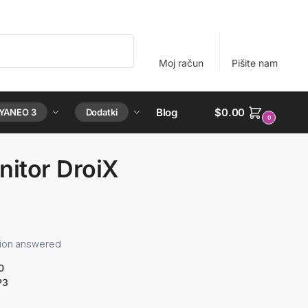
Iskanje
Moj račun
Pišite nam
Blog
$
0.00
YANEO 3
Dodatki
0
nitor DroiX
0
P3