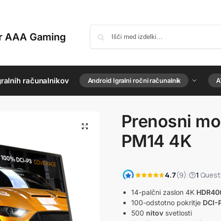
or AAA Gaming
ralnih računalnikov
Android Igralni ročni računalnik
A
Prenosni mo
PM14 4K
14-palčni zaslon 4K
HDR40
100-odstotno pokritje
DCI-
500
nitov
svetlosti