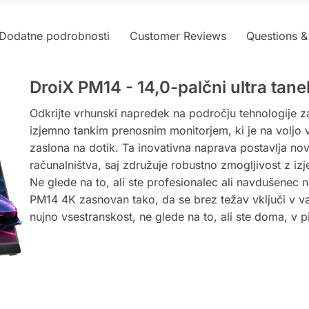
t
i
Dodatne podrobnosti
Customer Reviews
Questions &
v
e
:
DroiX PM14 - 14,0-palčni ultra tan
Odkrijte vrhunski napredek na področju tehnologije 
izjemno tankim prenosnim monitorjem, ki je na voljo v
zaslona na dotik. Ta inovativna naprava postavlja no
računalništva, saj združuje robustno zmogljivost z iz
Ne glede na to, ali ste profesionalec ali navdušenec
PM14 4K zasnovan tako, da se brez težav vključi v vaš
nujno vsestranskost, ne glede na to, ali ste doma, v pis