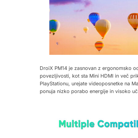
DroiX PM14 je zasnovan z ergonomsko odl
povezljivosti, kot sta Mini HDMI in več pri
PlayStationu, urejate videoposnetke na Ma
ponuja nizko porabo energije in visoko učin