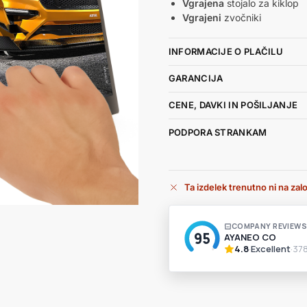
Vgrajena
stojalo za kiklop
Vgrajeni
zvočniki
INFORMACIJE O PLAČILU
GARANCIJA
CENE, DAVKI IN POŠILJANJE
PODPORA STRANKAM
Ta izdelek trenutno ni na zalog
A
l
t
e
r
n
a