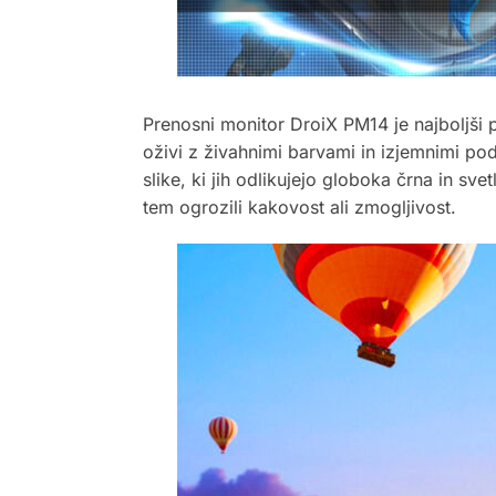
Prenosni monitor DroiX PM14 je najboljši 
oživi z živahnimi barvami in izjemnimi 
slike, ki jih odlikujejo globoka črna in sv
tem ogrozili kakovost ali zmogljivost.