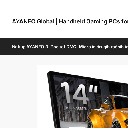
AYANEO Global | Handheld Gaming PCs f
Nakup AYANEO 3, Pocket DMG, Micro in drugih ročnih ig