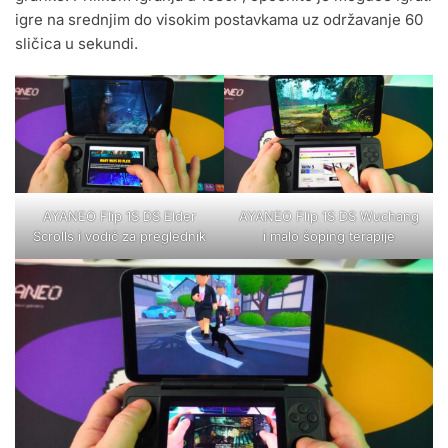
igre na srednjim do visokim postavkama uz održavanje 60
sličica u sekundi.
AYANEO Flip 1S DS Elder
AYANEO Flip 1S DS Wuchang
Scrolls i vodič za preglednik
i malo šoping terapije