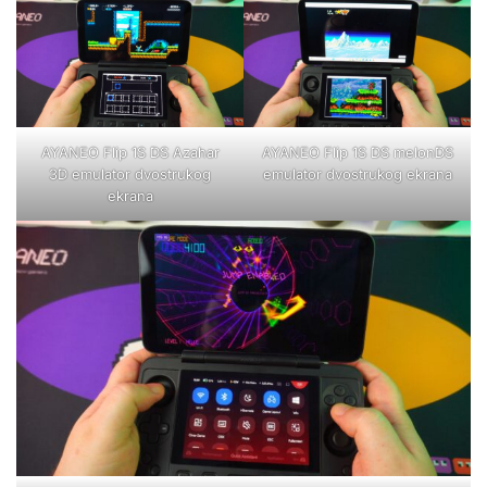
AYANEO Flip 1S DS Azahar
AYANEO Flip 1S DS melonDS
3D emulator dvostrukog
emulator dvostrukog ekrana
ekrana