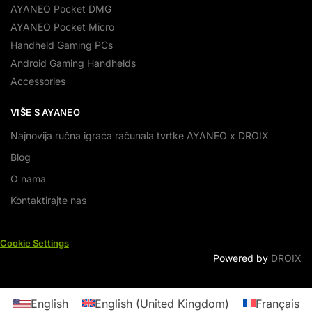
AYANEO Pocket DMG
AYANEO Pocket Micro
Handheld Gaming PCs
Android Gaming Handhelds
Accessories
VIŠE S AYANEO
Najnovija ručna igraća računala tvrtke AYANEO x DROIX
Blog
O nama
Kontaktirajte nas
Cookie Settings
Powered by
DROIX
English
English (United Kingdom)
Français