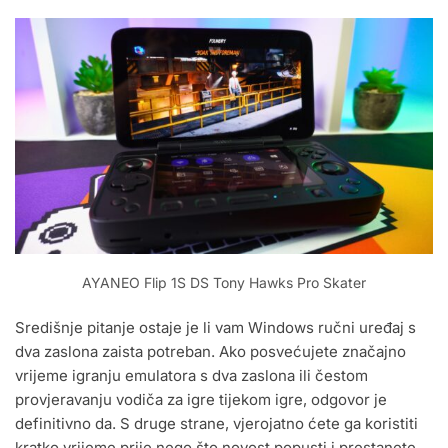
AYANEO Flip 1S DS Tony Hawks Pro Skater
Središnje pitanje ostaje je li vam Windows ručni uređaj s
dva zaslona zaista potreban. Ako posvećujete značajno
vrijeme igranju emulatora s dva zaslona ili čestom
provjeravanju vodiča za igre tijekom igre, odgovor je
definitivno da. S druge strane, vjerojatno ćete ga koristiti
kratko vrijeme prije nego što novost popusti i prestanete