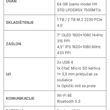
OVAN
64 GB (samo model HX
370) LPDDR5X 7500MT/s
1 TB / 2 TB M.2 2230 PCIe
SKLADIŠTENJE
4.0
7″ OLED 1920×1080 144Hz
315 PPI
ZASLON
4,5″ IPS 1620×1080 60Hz
433 PPI
2x USB 4
1x čitač Micro SD kartica
U/I
1x 3,5 mm priključak za
slušalice
1x Optički miš za prste
Wi-Fi 6E
KOMUNIKACIJE
Bluetooth 5.3