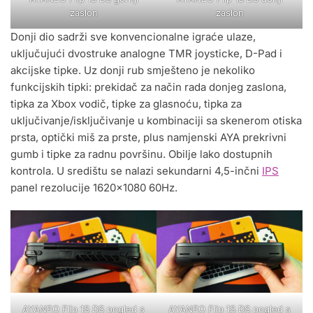
zaslon
zaslon
Donji dio sadrži sve konvencionalne igraće ulaze,
uključujući dvostruke analogne TMR joysticke, D-Pad i
akcijske tipke. Uz donji rub smješteno je nekoliko
funkcijskih tipki: prekidač za način rada donjeg zaslona, ​​
tipka za Xbox vodič, tipke za glasnoću, tipka za
uključivanje/isključivanje u kombinaciji sa skenerom otiska
prsta, optički miš za prste, plus namjenski AYA prekrivni
gumb i tipke za radnu površinu. Obilje lako dostupnih
kontrola. U središtu se nalazi sekundarni 4,5-inčni
IPS
panel rezolucije 1620×1080 60Hz.
AYANEO Flip 1S DS pogled s
AYANEO Flip 1S DS pogled s