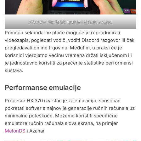
AYANEO Flip 1S DS Igranje i gledanje videa
Pomoću sekundarne ploče moguće je reproducirati
videozapis, pogledati vodič, voditi Discord razgovor ili čak
pregledavati online trgovinu. Međutim, u praksi će je
korisnici vjerojatno većinu vremena držati isključenom ili
je jednostavno koristiti za praćenje statistike performansi
sustava.
Performanse emulacije
Procesor HX 370 izvrstan je za emulaciju, sposoban
pokretati softver s najnovije generacije ručnih računala uz
minimalne poteškoće. Možemo koristiti specifične
emulatore ručnih računala s dva ekrana, na primjer
MelonDS
i Azahar.