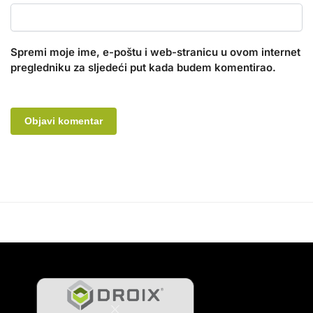
Spremi moje ime, e-poštu i web-stranicu u ovom internet
pregledniku za sljedeći put kada budem komentirao.
A
l
t
e
r
n
a
t
i
v
e
: