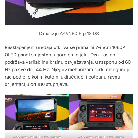
Dimenzije AYANEO Flip 1S DS
Rasklapanjem uređaja otkriva se primarni 7-inčni 1080P
OLED panel smješten u gornjem dijelu. Ovaj zaslon
podržava varijabilnu brzinu osvježavanja, u rasponu od 60
Hz pa sve do 144 Hz. Njegov mehanizam šarki omogućuje
rad pod bilo kojim kutom, uključujući i potpunu ravnu
orijentaciju od 180 stupnjeva.
AYANEO Flip 1S DS gornji
AYANEO Flip 1S DS donji