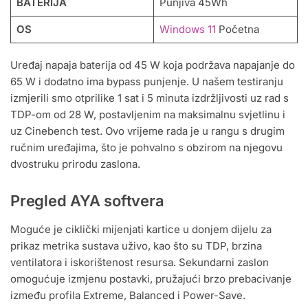
BATERIJA
Punjiva 45Wh
OS
Windows 11
Početna
Uređaj napaja baterija od 45 W koja podržava napajanje do
65 W i dodatno ima bypass punjenje. U našem testiranju
izmjerili smo otprilike 1 sat i 5 minuta izdržljivosti uz rad s
TDP-om od 28 W, postavljenim na maksimalnu svjetlinu i
uz Cinebench test. Ovo vrijeme rada je u rangu s drugim
ručnim uređajima, što je pohvalno s obzirom na njegovu
dvostruku prirodu zaslona.
Pregled AYA softvera
Moguće je ciklički mijenjati kartice u donjem dijelu za
prikaz metrika sustava uživo, kao što su TDP, brzina
ventilatora i iskorištenost resursa. Sekundarni zaslon
omogućuje izmjenu postavki, pružajući brzo prebacivanje
između profila Extreme, Balanced i Power-Save.