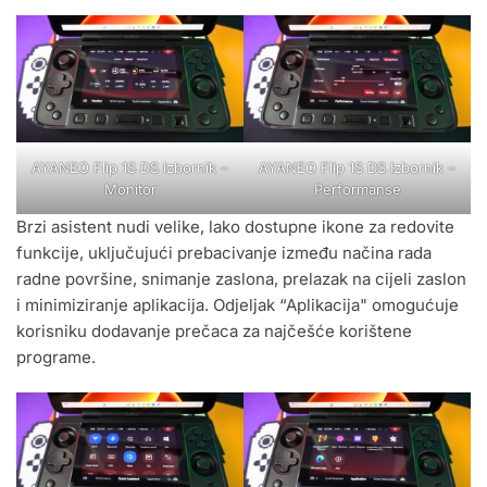
AYANEO Flip 1S DS Izbornik –
AYANEO Flip 1S DS Izbornik –
Monitor
Performanse
Brzi asistent nudi velike, lako dostupne ikone za redovite
funkcije, uključujući prebacivanje između načina rada
radne površine, snimanje zaslona, ​​prelazak na cijeli zaslon
i minimiziranje aplikacija. Odjeljak “Aplikacija" omogućuje
korisniku dodavanje prečaca za najčešće korištene
programe.