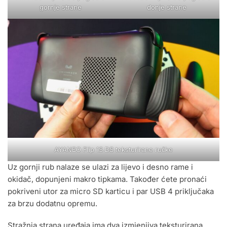
gornje strane
donje strane
AYANEO Flip 1S DS teksturirane ručke
Uz gornji rub nalaze se ulazi za lijevo i desno rame i
okidač, dopunjeni makro tipkama. Također ćete pronaći
pokriveni utor za micro SD karticu i par USB 4 priključaka
za brzu dodatnu opremu.
Stražnja strana uređaja ima dva izmjenjiva teksturirana