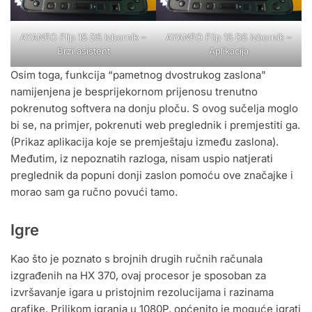
AYANEO Flip 1S DS Izbornik –
AYANEO Flip 1S DS Izbornik –
Brzi asistent
Aplikacija
Osim toga, funkcija “pametnog dvostrukog zaslona"
namijenjena je besprijekornom prijenosu trenutno
pokrenutog softvera na donju ploču. S ovog sučelja moglo
bi se, na primjer, pokrenuti web preglednik i premjestiti ga.
(Prikaz aplikacija koje se premještaju između zaslona).
Međutim, iz nepoznatih razloga, nisam uspio natjerati
preglednik da popuni donji zaslon pomoću ove značajke i
morao sam ga ručno povući tamo.
Igre
Kao što je poznato s brojnih drugih ručnih računala
izgrađenih na HX 370, ovaj procesor je sposoban za
izvršavanje igara u pristojnim rezolucijama i razinama
grafike. Prilikom igranja u 1080P, općenito je moguće igrati