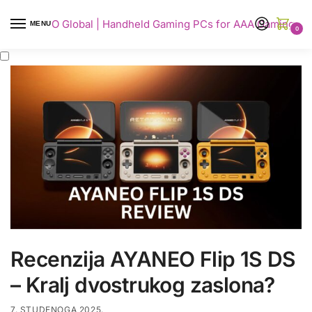
AYANEO Global | Handheld Gaming PCs for AAA Gaming
MENU
0
Recenzija AYANEO Flip 1S DS
– Kralj dvostrukog zaslona?
7. STUDENOGA 2025.