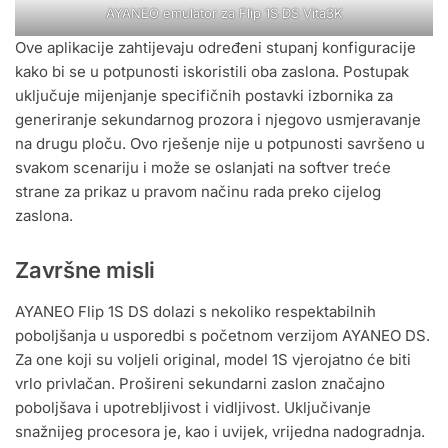
AYANEO emulator za Flip 1S DS Vita3K
Ove aplikacije zahtijevaju određeni stupanj konfiguracije
kako bi se u potpunosti iskoristili oba zaslona. Postupak
uključuje mijenjanje specifičnih postavki izbornika za
generiranje sekundarnog prozora i njegovo usmjeravanje
na drugu ploču. Ovo rješenje nije u potpunosti savršeno u
svakom scenariju i može se oslanjati na softver treće
strane za prikaz u pravom načinu rada preko cijelog
zaslona.
Završne misli
AYANEO Flip 1S DS dolazi s nekoliko respektabilnih
poboljšanja u usporedbi s početnom verzijom AYANEO DS.
Za one koji su voljeli original, model 1S vjerojatno će biti
vrlo privlačan. Prošireni sekundarni zaslon značajno
poboljšava i upotrebljivost i vidljivost. Uključivanje
snažnijeg procesora je, kao i uvijek, vrijedna nadogradnja.